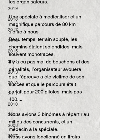
les organisateurs.
2019
Une spéciale à médicaliser et un 
2018
magnifique parcours de 80 km 
2017
s’offre à nous.
Beau temps, terrain souple, les 
2016
chemins étaient splendides, mais 
2015
souvent monotraces.
Il y a eu pas mal de bouchons et des 
2014
pénalités, l’organisateur avouera 
2013
que l’épreuve a été victime de son 
2012
succès et que le parcours était 
parfait pour 200 pilotes, mais pas 
2011
400....
2010
Nous avions 3 binômes à répartir au 
2009
milieu des concurrents, et un 
2008
médecin à la spéciale.
2007
Nous avons fonctionné en tiroirs 