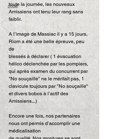
toute la journée, les nouveaux 
2006
Amissiens ont tenu leur rang sans 
faiblir.
A l’image de Massiac il y a 15 jours, 
Riom a été une belle épreuve, peu 
de
blessés à déclarer ( 1 évacuation 
hélico déclenchée par les pompiers, 
qui après examen du concurrent par 
"No souçaille" ne le méritait pas, 1 
clavicule toujours par "No souçaille" 
et divers bobos à l’actif des 
Amissiens...)
Encore une fois, nos partenaires 
nous ont permis d’accomplir une 
médicalisation
de qualité. Nos montures se sont 