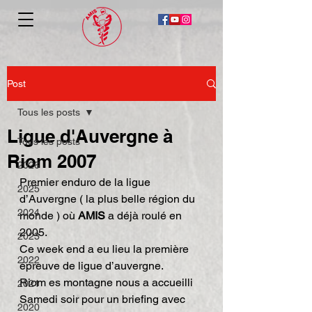
Post
Tous les posts
Ligue d'Auvergne à
Tous les posts
Riom 2007
2026
Premier enduro de la ligue 
2025
d’Auvergne ( la plus belle région du 
2024
monde ) où 
AMIS
 a déjà roulé en 
2005.
2023
Ce week end a eu lieu la première 
2022
épreuve de ligue d’auvergne.
Riom es montagne nous a accueilli 
2021
Samedi soir pour un briefing avec 
2020