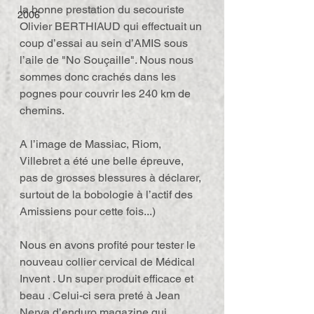
la bonne prestation du secouriste 
2006
Olivier BERTHIAUD qui effectuait un 
coup d’essai au sein d’AMIS sous 
l’aile de "No Souçaille". Nous nous 
sommes donc crachés dans les 
pognes pour couvrir les 240 km de 
chemins.
A l’image de Massiac, Riom, 
Villebret a été une belle épreuve, 
pas de grosses blessures à déclarer, 
surtout de la bobologie à l’actif des 
Amissiens pour cette fois...)
Nous en avons profité pour tester le 
nouveau collier cervical de Médical 
Invent . Un super produit efficace et 
beau . Celui-ci sera preté à Jean 
Nerva d’enduro magazine qui 