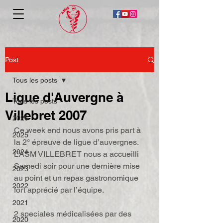
Post
Tous les posts
Ligue d'Auvergne à
Tous les posts
Villebret 2007
2026
Ce week end nous avons pris part à 
2025
la 2° épreuve de ligue d’auvergnes.
2024
L’ASM VILLEBRET nous a accueilli 
Samedi soir pour une dernière mise 
2023
au point et un repas gastronomique 
2022
fort apprécié par l’équipe.
2021
2 speciales médicalisées par des 
2020