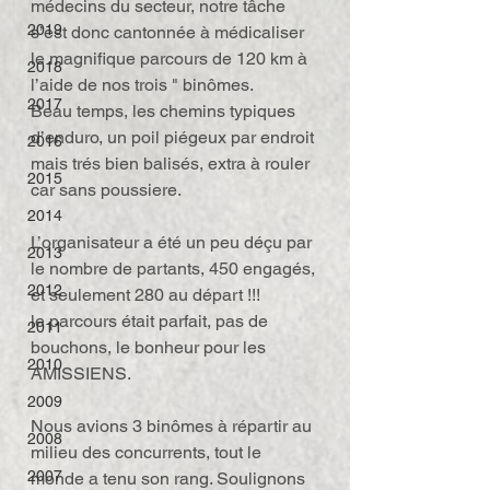
médecins du secteur, notre tâche 
2019
s’est donc cantonnée à médicaliser 
le magnifique parcours de 120 km à 
2018
l’aide de nos trois " binômes.
2017
Beau temps, les chemins typiques 
d’enduro, un poil piégeux par endroit 
2016
mais trés bien balisés, extra à rouler 
2015
car sans poussiere.
2014
L’organisateur a été un peu déçu par 
2013
le nombre de partants, 450 engagés, 
2012
et seulement 280 au départ !!!
le parcours était parfait, pas de 
2011
bouchons, le bonheur pour les 
2010
AMISSIENS.
2009
Nous avions 3 binômes à répartir au 
2008
milieu des concurrents, tout le 
2007
monde a tenu son rang. Soulignons 