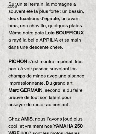
Sur un tel terrain, la montagne a 
2006
souvent été la plus forte : un bassin, 
deux luxations d’epaule, un avant 
bras, une cheville, quelques plaies. 
Même notre pote 
Lolo BOUFFIOUX
a rayé la belle APRILIA et sa main 
dans une descente chère.
PICHON
 s’est montré impérial, très 
beau à voir passer, survolant les 
champs de mines avec une aisance 
impressionnante. Du grand art.
Marc GERMAIN
, second, a du faire 
preuve de tout son talent pour 
essayer de rester au contact .
Chez 
AMIS
, nous l’avons joué plus 
cool, et vraiment nos 
YAMAHA 250 
WRF
 2007 sont les motos idéales 