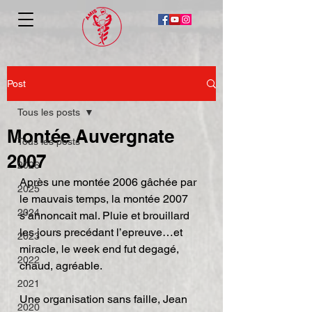
Post
Tous les posts
Montée Auvergnate
Tous les posts
2007
2026
Après une montée 2006 gâchée par 
2025
le mauvais temps, la montée 2007 
2024
s’annoncait mal. Pluie et brouillard 
les jours precédant l’epreuve…et 
2023
miracle, le week end fut degagé, 
2022
chaud, agréable.
2021
Une organisation sans faille, Jean 
2020