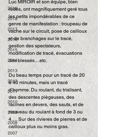
Luc MIROIR et son équipe, bien 
2019
rodés, ont magnifiquement geré tous 
les petits impondérables de ce 
2018
genre de manifestation : troupeau de 
2017
vache sur le circuit, pose de cailloux 
et de branchages sur le tracé, 
2016
gestion des spectateurs, 
2015
modification de tracé, évacuations 
des blessés…etc.
2014
2013
Du beau temps pour un tracé de 20 
2012
à 40 minutes, mais un tracé 
d’homme. Du roulant, du trialisant, 
2011
des descentes piègeuses, des 
2010
racines en devers, des sauts, et de 
nouveau du roulant à fond de 3 ou 
2009
4…. Sur des rivieres de pierres et de 
2008
cailloux plus ou moins gras.
2007