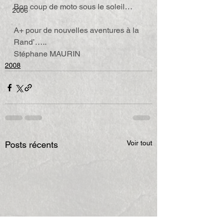
Bon coup de moto sous le soleil…
2006
A+ pour de nouvelles aventures à la 
Rand’…..
Stéphane MAURIN
2008
Voir tout
Posts récents