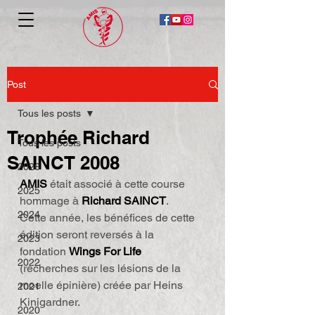
Post
Tous les posts
Trophée Richard
Tous les posts
SAINCT 2008
2026
AMIS
 était associé à cette course 
2025
hommage à 
Richard SAINCT
.
2024
Cette année, les bénéfices de cette 
édition seront reversés à la 
2023
fondation 
Wings For Life
2022
(recherches sur les lésions de la 
moelle épinière) créée par Heins 
2021
Kinigardner.
2020