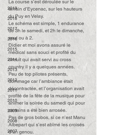
La course s’est déroulée sur le 
2019
terrain d’Eycenac, sur les hauteurs 
du Puy en Velay.
2018
Le schéma est simple, 1 endurance 
2017
de 3h le samedi, et 2h le dimanche, 
seul ou à 2.
2016
Didier et moi avons assuré le 
2015
médical sans souci et profité du 
circuit qui avait servi au cross 
2014
country il y a quelques années.
2013
Peu de top pilotes présents, 
2012
dommage car l’ambiance était 
décontractée, et l’organisation avait 
2011
profité de la fête de la musique pour 
2010
animer la soirée du samedi qui pour 
certains a été bien arrosée.
2009
Pas de gros bobos, si ce n’est Manu 
2008
Albepart qui s’est abîmé les croisés 
2007
d’un genou.