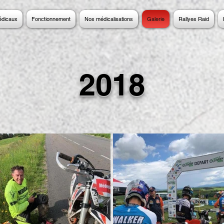
édicaux
Fonctionnement
Nos médicalisations
Galerie
Rallyes Raid
2018