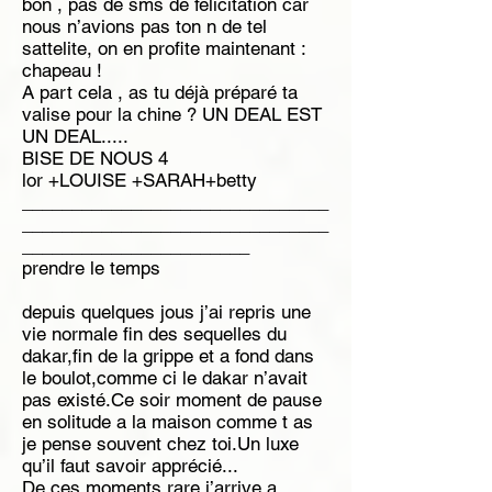
bon , pas de sms de felicitation car
nous n’avions pas ton n de tel
sattelite, on en profite maintenant :
chapeau !
A part cela , as tu déjà préparé ta
valise pour la chine ? UN DEAL EST
UN DEAL.....
BISE DE NOUS 4
lor +LOUISE +SARAH+betty
_______________________________
_______________________________
_______________________
prendre le temps
depuis quelques jous j’ai repris une
vie normale fin des sequelles du
dakar,fin de la grippe et a fond dans
le boulot,comme ci le dakar n’avait
pas existé.Ce soir moment de pause
en solitude a la maison comme t as
je pense souvent chez toi.Un luxe
qu’il faut savoir apprécié...
De ces moments rare j’arrive a