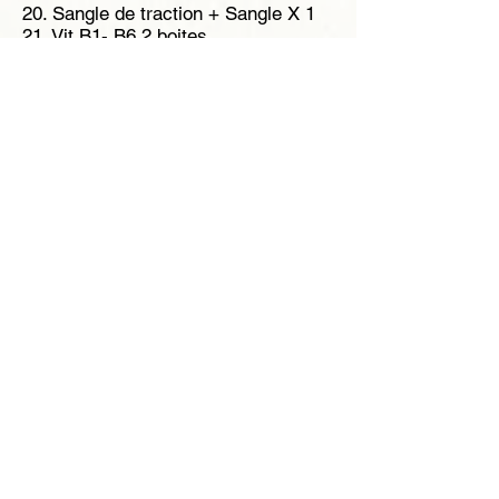
20. Sangle de traction + Sangle X 1
21. Vit B1- B6 2 boites
22. Stabilo X 3 (Pochette KTM)
23. Intérieur rechange casque
24. Réserve Vit B1-B6
25. Réserve Vitamine
Malle :
1. Boite carton (Ico X 1, Dérouleur X
1, Antenne X 3, Câble, Support
Tourateck)
2. Duvet
3. Matelas
4. Poche Camel
5. Une Chaîne
6. Sur filtre
7. Chaussette de filtre
8. Réserve (Abricot et amande)
9. Bombe lavage main X 2
10. Fiole d’huile
11. Gant de bricolage