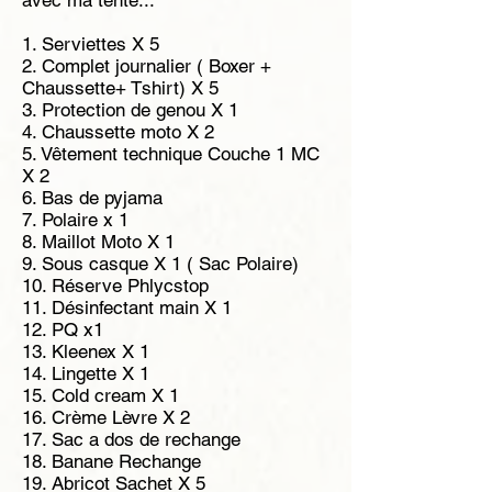
avec ma tente...
1. Serviettes X 5
2. Complet journalier ( Boxer +
Chaussette+ Tshirt) X 5
3. Protection de genou X 1
4. Chaussette moto X 2
5. Vêtement technique Couche 1 MC
X 2
6. Bas de pyjama
7. Polaire x 1
8. Maillot Moto X 1
9. Sous casque X 1 ( Sac Polaire)
10. Réserve Phlycstop
11. Désinfectant main X 1
12. PQ x1
13. Kleenex X 1
14. Lingette X 1
15. Cold cream X 1
16. Crème Lèvre X 2
17. Sac a dos de rechange
18. Banane Rechange
19. Abricot Sachet X 5