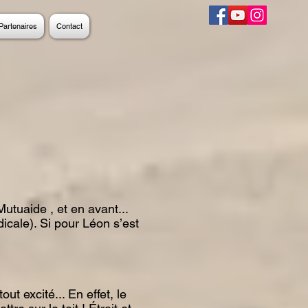
Partenaires
Contact
tuaide , et en avant...
icale). Si pour Léon s’est
t excité... En effet, le