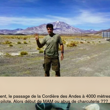
nt, le passage de la Cordière des Andes à 4000 mètres.
re pilote. Alors début de MAM ou abus de charcuterie ???