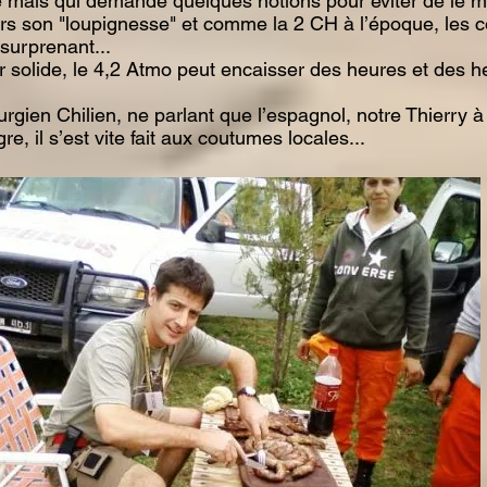
 mais qui demande quelques notions pour éviter de le mettr
ers son "loupignesse" et comme la 2 CH à l’époque, les 
surprenant...
r solide, le 4,2 Atmo peut encaisser des heures et des 
urgien Chilien, ne parlant que l’espagnol, notre Thierry à
, il s’est vite fait aux coutumes locales...