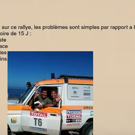
on sur ce rallye, les problèmes sont simples par rapport a 
oire de 15 J :
ste
lace
tes
ins, faire la mécanique et vite se tirer..