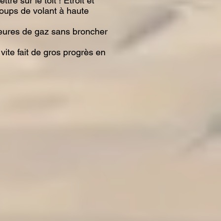
e sur le toit ! Étroit et
coups de volant à haute
heures de gaz sans broncher
 vite fait de gros progrès en