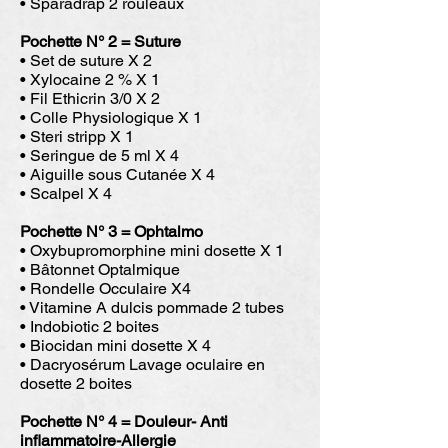
• Sparadrap 2 rouleaux
Pochette N° 2 = Suture
• Set de suture X 2
• Xylocaine 2 % X 1
• Fil Ethicrin 3/0 X 2
• Colle Physiologique X 1
• Steri stripp X 1
• Seringue de 5 ml X 4
• Aiguille sous Cutanée X 4
• Scalpel X 4
Pochette N° 3 = Ophtalmo
• Oxybupromorphine mini dosette X 1
• Bâtonnet Optalmique
• Rondelle Occulaire X4
• Vitamine A dulcis pommade 2 tubes
• Indobiotic 2 boites
• Biocidan mini dosette X 4
• Dacryosérum Lavage oculaire en
dosette 2 boites
Pochette N° 4 = Douleur- Anti
inflammatoire-Allergie