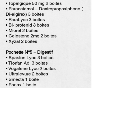
• Topalgique 50 mg 2 boites
• Paracetamol – Dextropropoxiphene (
Di-algirex) 3 boites
• ParaLyoc 3 boites
• Bi- profenid 3 boites
• Miorel 2 boites
• Celestene 2mg 2 boites
• Xyzal 2 boites
Pochette N°5 = Digestif
• Spasfon Lyoc 3 boites
• Tiorfan Adl 3 boites
• Vogalene Lyoc 2 boites
• Ultralevure 2 boites
• Smecta 1 boite
• Forlax 1 boite
• Normacol Lavement 1 boite
• Ciprofloxacine 500mg 2 boîtes
• Daflon 500 2 boîtes
• Titanoreine pommade 1 tube
• Malarone 1 boite
Pochette N° 6 = ORL