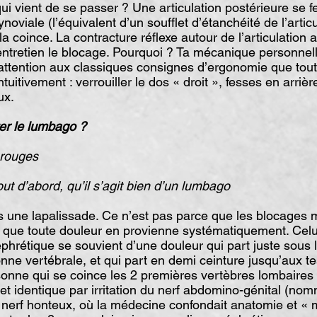
vient de se passer ? Une articulation postérieure se fe
noviale (l’équivalent d’un soufflet d’étanchéité de l’artic
t la coince. La contracture réflexe autour de l’articulation
ntretien le blocage. Pourquoi ? Ta mécanique personnelle
 attention aux classiques consignes d’ergonomie que tout 
ntuitivement : verrouiller le dos « droit », fesses en arrièr
ux.
er le lumbago ?
 rouges
out d’abord, qu’il s’agit bien d’un lumbago
une lapalissade. Ce n’est pas parce que les blocages
 que toute douleur en provienne systématiquement. Celui
phrétique se souvient d’une douleur qui part juste sous l
onne vertébrale, et qui part en demi ceinture jusqu’aux te
sonne qui se coince les 2 premières vertèbres lombaires
jet identique par irritation du nerf abdomino-génital (no
nerf honteux, où la médecine confondait anatomie et « 