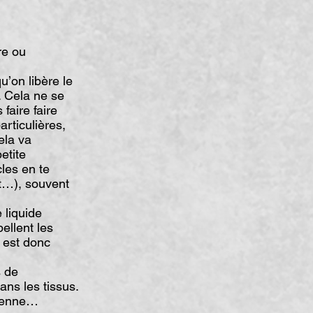
re ou
u’on libère le
. Cela ne se
faire faire
articulières,
ela va
etite
cles en te
ut…), souvent
 liquide
ellent les
, est donc
s de
ans les tissus.
nienne…