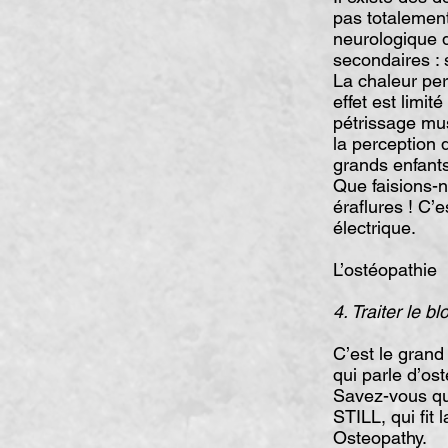
pas totalement
neurologique d
secondaires : 
La chaleur pe
effet est limi
pétrissage mus
la perception 
grands enfants
Que faisions-n
éraflures ! C’
électrique.
L’ostéopathie
4. Traiter le b
C’est le grand
qui parle d’os
Savez-vous qui
STILL, qui fit
Osteopathy.