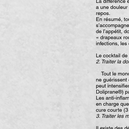
La différence 
a une douleur 
repos.
En résumé, tout
s’accompagne d
de l’appétit, d
« drapeaux rou
infections, les
Le cocktail d
2. Traiter la d
Tout le monde 
ne guérissent e
peut intensifi
Doliprane®) pa
Les anti-infla
en charge que 
cure courte (3 
3. Traiter les 
Il existe des 