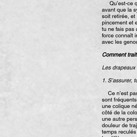
Qu’est-ce qui 
avant que la sy
soit retirée, e
pincement et e
tu ne fais pas
force connaît i
avec les geno
Comment trait
Les drapeaux
1. S’assurer, t
Ce n’est pas 
sont fréquents
une colique né
côté de la col
une autre per
douleur de tra
temps reculés 