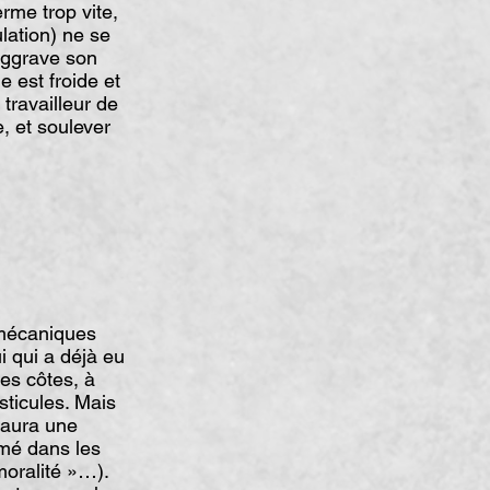
rme trop vite,
ulation) ne se
 aggrave son
 est froide et
travailleur de
e, et soulever
 mécaniques
 qui a déjà eu
es côtes, à
sticules. Mais
 aura une
mmé dans les
moralité »…).