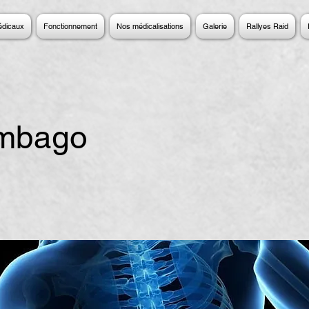
édicaux
Fonctionnement
Nos médicalisations
Galerie
Rallyes Raid
umbago