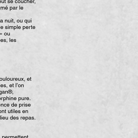
eut se coucher,
lmé par le
a nuit, ou qui
ne simple perte
 » ou
es, les
ouloureux, et
es, et l’on
lgan®,
orphine pure.
ence de prise
nt utiles en
ilieu des repas.
e permettent