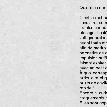
Qu’est-ce que 
C’est la reche
tissulaire, co
La plus connue
blocage. L’ost
voit généraleme
avant toute ma
afin de mettre
permettre de c
impulsion suff
faisant expire
avec un petit
À quoi corresp
articulaire et
bruits de cavit
rapide !
Encore plus d
craquements : 
Elles sont app