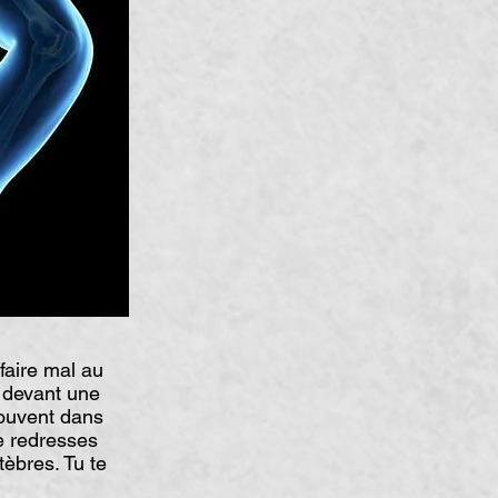
aire mal au
, devant une
souvent dans
e redresses
tèbres. Tu te