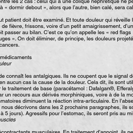
entre les 2 cas : celui qui a une colique néphrétique ne p
à « dormir debout », alors que l’autre, bien calé, sera ca
 patient doit être examiné. Et toute douleur qui réveille l
e fièvre, frissons, voire d’un petit amaigrissement, d’u
oit passer au bilan. C’est ce qu’on appelle les « red flags
ges ». On doit éliminer, de principe, les douleurs projeté
 cancers.
e médicaments
ouleur
connaît les antalgiques. Ils ne coupent que le signal d
n aucun cas la cause de la douleur. Cela dit, ils sont util
er le traitement de base (paracétamol : Dafalgan®, Effera
r un recours aux dérivés morphiniques, voire à de la m
mmatoires diminuent la réaction intra-articulaire. En l’abs
nous décrivons dans les 2 prochains paragraphes, ils so
à 5 jours). Agressifs pour l’estomac, ils seront pris au m
muscles
décontractants musculaires. En traitement d’appoint, ils n