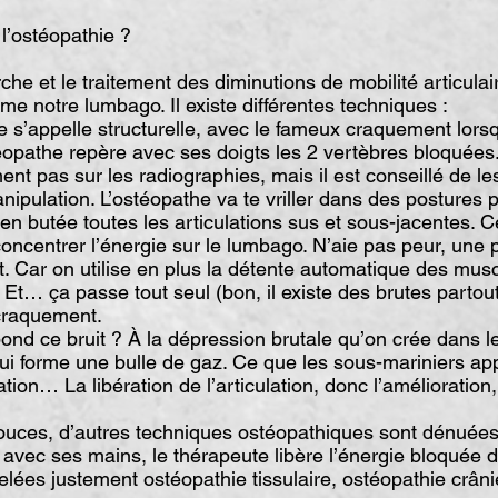
l’ostéopathie ?
rche et le traitement des diminutions de mobilité articulai
mme notre lumbago. Il existe différentes techniques :
 s’appelle structurelle, avec le fameux craquement lorsq
éopathe repère avec ses doigts les 2 vertèbres bloquées
nt pas sur les radiographies, mais il est conseillé de les 
nipulation. L’ostéopathe va te vriller dans des postures p
 en butée toutes les articulations sus et sous-jacentes. C
oncentrer l’énergie sur le lumbago. N’aie pas peur, une p
it. Car on utilise en plus la détente automatique des mus
r. Et… ça passe tout seul (bon, il existe des brutes parto
 craquement.
ond ce bruit ? À la dépression brutale qu’on crée dans le
 qui forme une bulle de gaz. Ce que les sous-mariniers app
ation… La libération de l’articulation, donc l’amélioration
ouces, d’autres techniques ostéopathiques sont dénuée
avec ses mains, le thérapeute libère l’énergie bloquée d
elées justement ostéopathie tissulaire, ostéopathie crâ