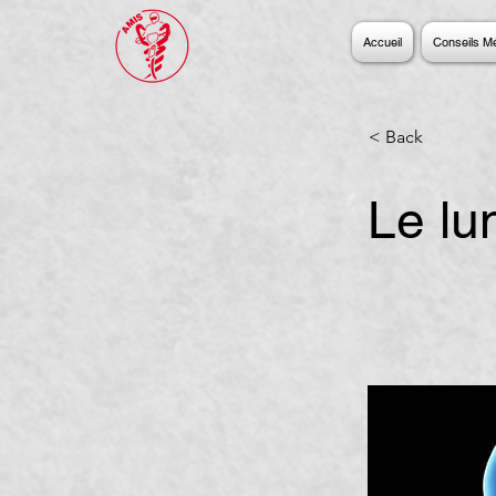
Accueil
Conseils M
< Back
Le l