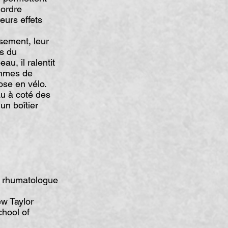
’ordre
eurs effets
sement, leur
rs du
au, il ralentit
ommes de
ose en vélo.
au à coté des
un boîtier
Un rhumatologue
ew Taylor
chool of