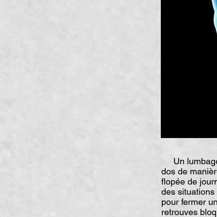
Un lumbago su
dos de manière
flopée de jour
des situations
pour fermer un
retrouves bloq