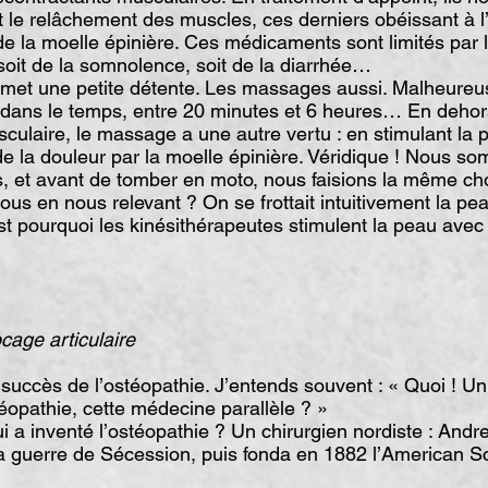
 le relâchement des muscles, ces derniers obéissant à l
e la moelle épinière. Ces médicaments sont limités par l
soit de la somnolence, soit de la diarrhée…
rmet une petite détente. Les massages aussi. Malheureu
té dans le temps, entre 20 minutes et 6 heures… En deho
culaire, le massage a une autre vertu : en stimulant la pe
de la douleur par la moelle épinière. Véridique ! Nous s
, et avant de tomber en moto, nous faisions la même ch
ous en nous relevant ? On se frottait intuitivement la pe
est pourquoi les kinésithérapeutes stimulent la peau avec 
locage articulaire
 succès de l’ostéopathie. J’entends souvent : « Quoi ! 
téopathie, cette médecine parallèle ? »
 a inventé l’ostéopathie ? Un chirurgien nordiste : Andr
 la guerre de Sécession, puis fonda en 1882 l’American S