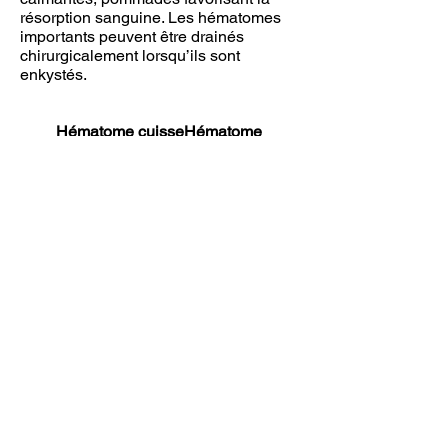
résorption sanguine. Les hématomes
importants peuvent être drainés
chirurgicalement lorsqu’ils sont
enkystés.
Hématome cuisseHématome
Morel-Lavallée :
- Il se présente comme un hématome
de gros volume souvent très
douloureux
qui ne régresse pas.
- Il est souvent localisé aux cuisses et
secondaire a des chocs violents.
- L’échographie montre un décollement
sous hypodermique sans caillot
- Il s’agit en fait d’une collection de
sérosité lymphatique et non sanguine .
- Il est généralement long à et difficile à
traiter.
- Le traitement : Le repos sportif, les
ponctions répétées et la contention
arrivent progressivement à limiter le
décollement avec un risque toujours