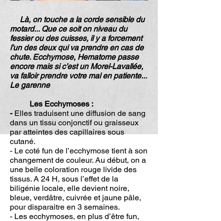
Là, on touche a la corde sensible du
motard... Que ce soit on niveau du
fessier ou des cuisses, il y a forcement
l’un des deux qui va prendre en cas de
chute. Ecchymose, Hematome passe
encore mais si c’est un Morel-Lavallée,
va falloir prendre votre mal en patiente...
Le garenne
Les Ecchymoses :
-
Elles traduisent une diffusion de sang
dans un tissu conjonctif ou graisseux
par atteintes des capillaires sous
cutané.
- Le coté fun de l’ecchymose tient à son
changement de couleur. Au début, on a
une belle coloration rouge livide des
tissus. A 24 H, sous l’effet de la
biligénie locale, elle devient noire,
bleue, verdâtre, cuivrée et jaune pâle,
pour disparaitre en 3 semaines.
- Les ecchymoses, en plus d’être fun,