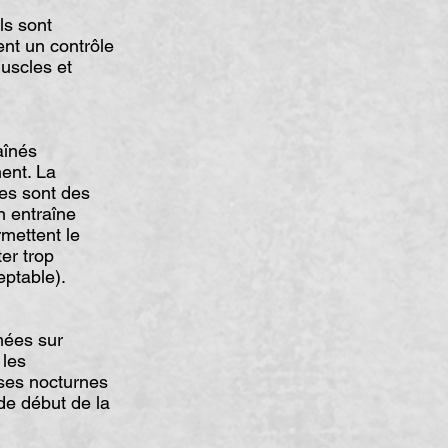
ls sont
ent un contrôle
muscles et
aînés
ent. La
des sont des
n entraîne
mettent le
er trop
ptable).
mées sur
 les
ses nocturnes
de début de la