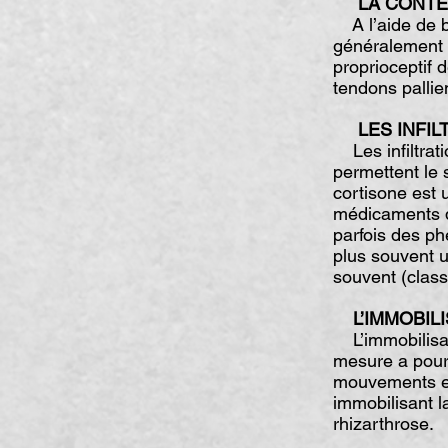
LA CONTE
A l’aide de ba
généralement m
proprioceptif d
tendons pallie
LES INFIL
Les infiltrati
permettent le 
cortisone est 
médicaments de
parfois des p
plus souvent u
souvent (clas
L’IMMOBIL
L’immobilisat
mesure a pour 
mouvements et
immobilisant l
rhizarthrose.