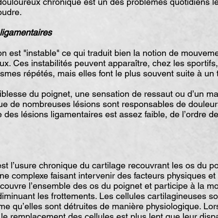
uloureux chronique est un des problèmes quotidiens le
soudre.
igamentaires
n est "instable" ce qui traduit bien la notion de mouve
ux. Ces instabilités peuvent apparaître, chez les sportifs
smes répétés, mais elles font le plus souvent suite à un
faiblesse du poignet, une sensation de ressaut ou d’un m
 que de nombreuses lésions sont responsables de douleur
e des lésions ligamentaires est assez faible, de l’ordre 
 l’usure chronique du cartilage recouvrant les os du poig
e complexe faisant intervenir des facteurs physiques et
ecouvre l’ensemble des os du poignet et participe à la mob
 diminuant les frottements. Les cellules cartilagineuses 
e qu’elles sont détruites de manière physiologique. Lor
, le remplacement des cellules est plus lent que leur disp