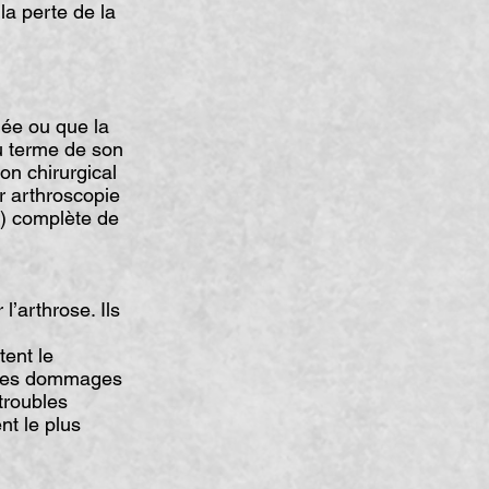
la perte de la
gée ou que la
au terme de son
ion chirurgical
ar arthroscopie
e) complète de
’arthrose. Ils
tent le
r les dommages
 troubles
nt le plus