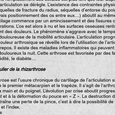
l’articulation se dérègle. L’existence des contraintes phys
uelles de fracture du radius, séquelles d’entorse du po
vais positionnement des os entre eux…) aboutit au même 
rtilage commence par un amincissement et des fissures 
érations. L’os est alors à nu et les surfaces osseuses rent
ant des douleurs. Le phénomène s’aggrave avec le temps. 
douloureuse de la mobilité articulaire. L’articulation pro
douleur arthrosique se réveille lors de l’utilisation de l’arti
repos. Il existe des maladies inflammatoires qui peuvent
uloureux la nuit. Cette arthrose est favorisée par des 
rédité, le diabète…
er de la rhizarthrose
e est l’usure chronique du cartilage de l’articulation s
le premier métacarpien et le trapèze. Il s’agit de l’arthr
a main et du poignet. L’évolution par crise aboutit progr
 et à la déformation du pouce en « Z ». La destruction d
traîne une perte de la pince, c’est à dire la possibilité de 
et l’index.
s