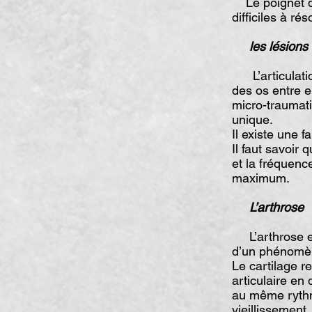
Le poignet do
difficiles à ré
les lésions l
L’articulatio
des os entre e
micro-traumati
unique.
Il existe une 
Il faut savoir
et la fréquenc
maximum.
L’arthrose
L’arthrose est
d’un phénomèn
Le cartilage r
articulaire en
au même rythm
vieillissement