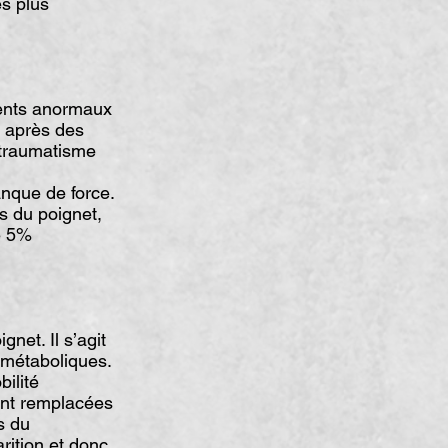
s plus
ments anormaux
, après des
 traumatisme
anque de force.
s du poignet,
de 5%
net. Il s’agit
 métaboliques.
ilité
sont remplacées
s du
arition et donc