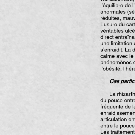
l’équilibre de 
anormales (séq
réduites, mau
L’usure du ca
véritables ulc
direct entraîn
une limitation 
s’enraidit. La 
calme avec le 
phénomènes do
l’obésité, l’hé
Cas particuli
La rhizarthros
du pouce entre 
fréquente de l
enraidissement
articulation en
entre le pouce 
Les traitement