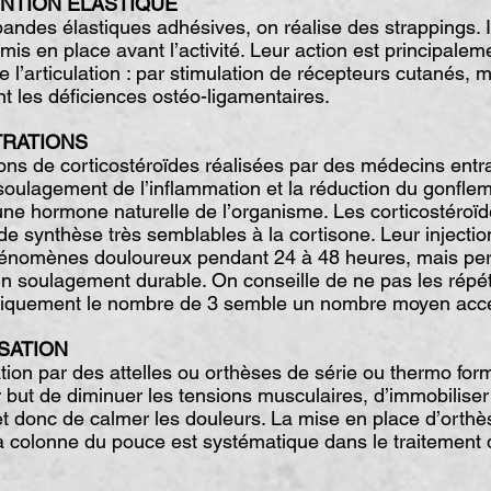
NTION ELASTIQUE
ndes élastiques adhésives, on réalise des strappings. I
is en place avant l’activité. Leur action est principalem
e l’articulation : par stimulation de récepteurs cutanés, 
nt les déficiences ostéo-ligamentaires.
TRATIONS
ons de corticostéroïdes réalisées par des médecins entr
soulagement de l’inflammation et la réduction du gonflem
une hormone naturelle de l’organisme. Les corticostéroï
 synthèse très semblables à la cortisone. Leur injectio
hénomènes douloureux pendant 24 à 48 heures, mais per
n soulagement durable. On conseille de ne pas les répét
siquement le nombre de 3 semble un nombre moyen acce
ISATION
ion par des attelles ou orthèses de série ou thermo for
but de diminuer les tensions musculaires, d’immobiliser
 donc de calmer les douleurs. La mise en place d’orthè
a colonne du pouce est systématique dans le traitement 