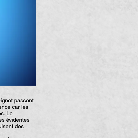
oignet passent
ence car les
es. Le
ues évidentes
uisent des