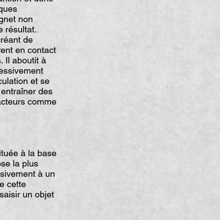
iques
ignet non
résultat.
créant de
rent en contact
Il aboutit à
gressivement
culation et se
 entraîner des
facteurs comme
ituée à la base
ose la plus
essivement à un
e cette
saisir un objet