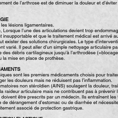
ement de l’arthrose est de diminuer la douleur et d’éviter 
RGIE
es lésions ligamentaires.
e, Lorsque l’une des articulations devient trop endomma
t insupportable et que le traitement médical est arrivé 
peut exister des solutions chirurgicales. Le type d’intervent
t varié. Il peut aller d’un simple nettoyage articulaire p
 des débris cartilagineux jusqu’à l’arthrodèse (=blocag
 ou la mise en place de prothèse.
CAMENTS
es sont les premiers médicaments choisis pour traiter l
er les douleurs mais ne réduisent pas l’inflammation.
mmatoires non stéroïdien (AINS) soulagent la douleur, trai
la raideur articulaire mais ne contribuent pas à préveni
ls doivent être prescrits par un médecin. Ils entraînent les
pe de dérangement d’estomac ou de diarrhée et nécessite
itement associé de protection gastrique.