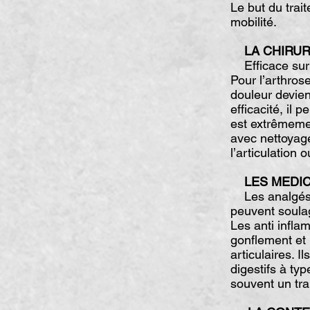
Le but du trait
mobilité.
LA CHIRU
Efficace sur l
Pour l’arthros
douleur devien
efficacité, il 
est extrêmemen
avec nettoyage
l’articulation
LES MEDI
Les analgésiqu
peuvent soulag
Les anti infla
gonflement et 
articulaires. I
digestifs à ty
souvent un tra