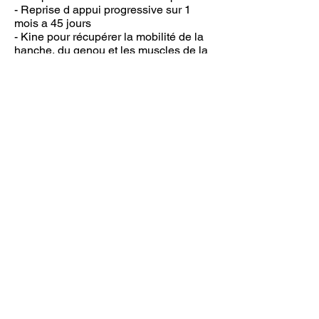
- Reprise d appui progressive sur 1
mois a 45 jours
- Kine pour récupérer la mobilité de la
hanche, du genou et les muscles de la
cuisse qui sont atrophies et « collent »
au cal osseux
- Solidité théorique pour reprise du
sport : 3 mois ,parfois moins souvent
plus !
2) l’ostéosynthèse par plaques et vis :
essentiellement réservée aux fractures
articulaires des extrémités (genoux
hanche) .Il s agit de plaque associée à
des vis plus ou moins volumineuses
qui cherche a reconstituer l’extrémité
du fémur la plus proche possible de l
anatomie ! Le but étant d’éviter les
déformations du genou ou de la
hanche sources de douleurs raideurs et
arthrose post traumatique. Le
chirurgien pour reconstruire va
« ouvrir » sur la fracture,ce qui facilitera