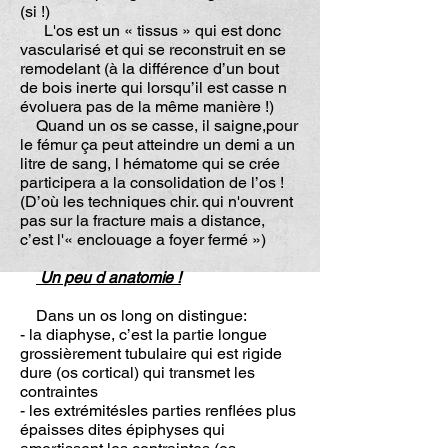
(si !)
L'os est un « tissus » qui est donc
vascularisé et qui se reconstruit en se
remodelant (à la différence d’un bout
de bois inerte qui lorsqu’il est casse n
évoluera pas de la même manière !)
Quand un os se casse, il saigne,pour
le fémur ça peut atteindre un demi a un
litre de sang, l hématome qui se crée
participera a la consolidation de l’os !
(D’où les techniques chir. qui n'ouvrent
pas sur la fracture mais a distance,
c’est l'« enclouage a foyer fermé »)
Un peu d anatomie !
Dans un os long on distingue:
- la diaphyse, c’est la partie longue
grossièrement tubulaire qui est rigide
dure (os cortical) qui transmet les
contraintes
- les extrémitésles parties renflées plus
épaisses dites épiphyses qui