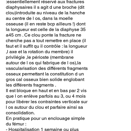
:essentiellement réservé aux fractures
diaphysaires il s agit d une broche (dit
clou)introduite au niveau de la hanche
au centre de l os, dans la moelle
osseuse (il en reste bcp ailleurs !) dont
la longueur est celle de la diaphyse 35
a45 cm . Ce clou ponte la fracture ne
cherche pas a tout remettre en place (il
faut et il suffit qu il contrôle : la longueur
,l axe et la rotation du membre) il
privilégie ,le périoste (membrane
autour de l os qui fabrique de l os),la
vascularisation des différents fragments
osseux permettant la constitution d un
gros cal osseux bien solide englobant
les différents fragments .
Il est bloque en haut et en bas par 2 vis
que l on enlève parfois au 3, ou 4 mois
pour libérer les contraintes verticale sur
l os autour du clou et parfaire ainsi sa
consolidation.
En pratique pour un enclouage simple
du fémur :
- Hospitalisation 1 semaine ou plus