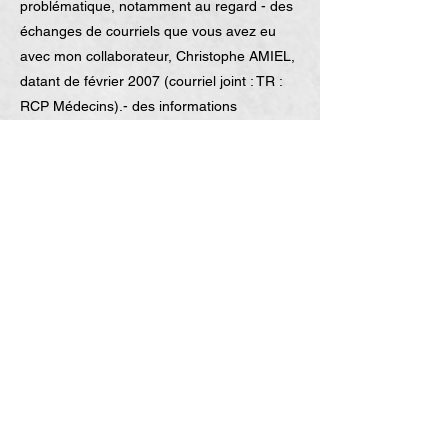
problématique, notamment au regard - des
échanges de courriels que vous avez eu
avec mon collaborateur, Christophe AMIEL,
datant de février 2007 (courriel joint : TR :
RCP Médecins).- des informations
transmises téléphoniquement aux Docteurs
CLERC (début avril 2008) et LEVEQUES (le
27 mai 2008), également membres de
l’AMIS, - des réponses adressées au cours
du mois dernier par le service juridique aux
médecins qui interrogeaient par courriel la
FFM sur la nature des garanties RC
souscrites à leur attention et/ou qui
souhaitaient obtenir des attestations
d’assurance. Me tenant à votre disposition
pour tout complément d’information,
Cordiales salutations.