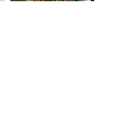
Hydratation,
Diététique, physique.
Quelques conseils pour se sentir
au mieux sur sa moto.
En savoir plus