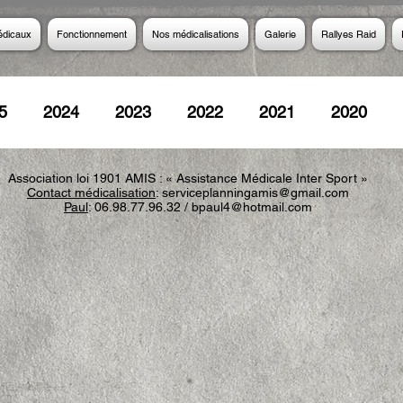
édicaux
Fonctionnement
Nos médicalisations
Galerie
Rallyes Raid
5
2024
2023
2022
2021
2020
Association loi 1901 AMIS : « Assistance Médicale Inter Sport »
2013
2012
2011
2010
2009
200
Contact médicalisation
:
serviceplanningamis@gmail.com
Paul
: 06.98.77.96.32 /
bpaul4@hotmail.com