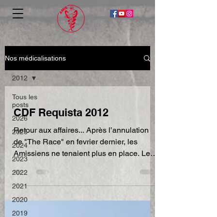
Nos médicalisations
2012
Tous les
posts
CDF Requista 2012
2026
Retour aux affaires... Après l’annulation
2025
de "The Race" en fevrier dernier, les
2024
Amissiens ne tenaient plus en place. Le
2023
stage de fin...
2022
2021
2020
2019