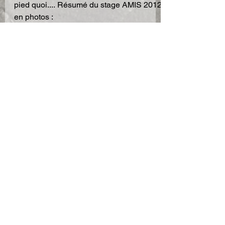
Direction le Sud.....Les potes, le soleil, le
pied quoi.... Résumé du stage AMIS 2012
en photos :