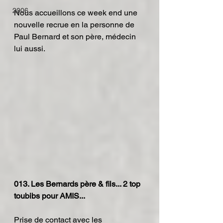
2006
Nous accueillons ce week end une 
nouvelle recrue en la personne de 
Paul Bernard et son père, médecin 
lui aussi.
013. Les Bernards père & fils... 2 top 
toubibs pour AMIS...
Prise de contact avec les 