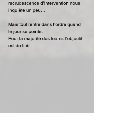
recrudescence d’intervention nous 
inquiète un peu…
Mais tout rentre dans l’ordre quand 
le jour se pointe.
Pour la majorité des teams l’objectif 
est de finir.
025. P’tit boulon avant l’action...