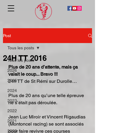
Post
Tous les posts
24H TT 2016
Tous les posts
Plus de 20 ans d’attente, mais ça 
2026
valait le coup... Bravo !!!
2025
24h TT de St Rémi sur Durolle…
2024
Plus de 20 ans qu’une telle épreuve 
2023
ne s’était pas déroulée.
2022
Jean Luc Miroir et Vincent Rigaudias 
2021
(Montoncel racing) se sont associés 
pour faire revivre ces courses 
2020