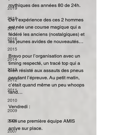
mythiques des années 80 de 24h.
2019
2018
De l’expérience des ces 2 hommes 
est née une course magique qui a 
2017
fédéré les anciens (nostalgiques) et 
2016
les jeunes avides de nouveautés…
2015
Bravo pour l’organisation avec un 
2014
timing respecté, un tracé top qui a 
2013
bien résisté aux assauts des pneus 
pendant l’épreuve. Au petit matin, 
2012
c’était quand même un peu whoops 
2011
land…
2010
Vendredi :
2009
14h une première équipe AMIS 
2008
arrive sur place.
2007