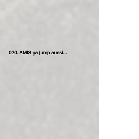
020. AMIS ça jump aussi...