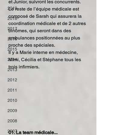
et Junior, suivront les concurrents.
2019
Le reste de l’équipe médicale est 
composé de Sarah qui assurera la 
2018
coordination médicale et de 2 autres 
2017
binômes, qui seront dans des 
ambulances positionnées au plus 
2016
proche des spéciales.
2015
Il y a Marie interne en médecine, 
Mimi, Cécilia et Stéphane tous les 
2014
trois infirmiers.
2013
2012
2011
2010
2009
2008
2007
01. La team médicale...