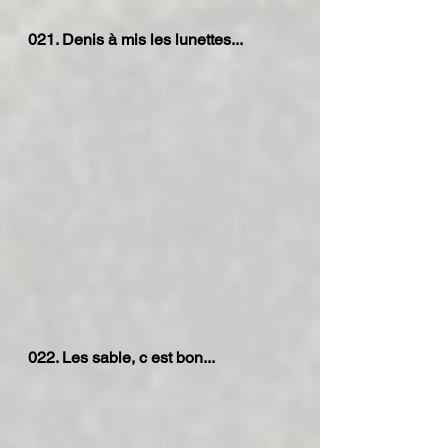
021. Denis à mis les lunettes...
022. Les sable, c est bon...