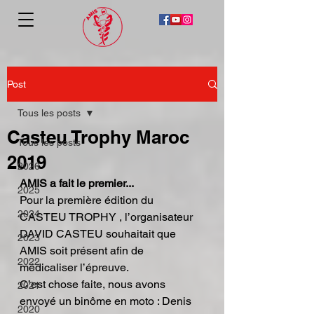
Post
Tous les posts
Casteu Trophy Maroc
Tous les posts
2019
2026
AMIS a fait le premier...
2025
Pour la première édition du 
2024
CASTEU TROPHY , l’organisateur 
DAVID CASTEU souhaitait que 
2023
AMIS soit présent afin de 
2022
médicaliser l’épreuve.
C’est chose faite, nous avons 
2021
envoyé un binôme en moto : Denis 
2020