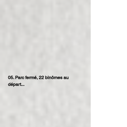
05. Parc fermé, 22 binômes au 
départ...