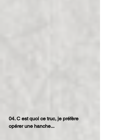
04. C est quoi ce truc, je préfère 
opérer une hanche...