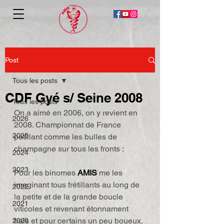
Post
Tous les posts
CDF Gyé s/ Seine 2008
Tous les posts
On a aimé en 2006, on y revient en 
2026
2008. Championnat de France 
2025
pétillant comme les bulles de 
champagne sur tous les fronts :
2024
2023
Pour les binomes 
AMIS
 me les 
imaginant tous frétillants au long de 
2022
la petite et de la grande boucle 
2021
viticoles et revenant étonnament 
frais et pour certains un peu boueux.
2020