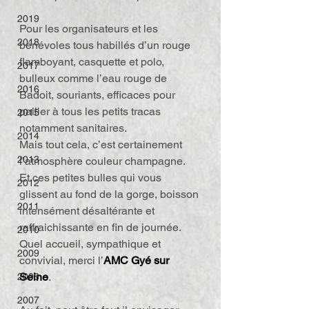
2019
Pour les organisateurs et les 
2018
bénévoles tous habillés d’un rouge 
flamboyant, casquette et polo, 
2017
bulleux comme l’eau rouge de 
2016
Badoit, souriants, efficaces pour 
pallier à tous les petits tracas 
2015
notamment sanitaires.
2014
Mais tout cela, c’est certainement 
2013
l’atmosphère couleur champagne.
Et ces petites bulles qui vous 
2012
glissent au fond de la gorge, boisson 
2011
intensément désaltérante et 
raffraichissante en fin de journée.
2010
Quel accueil, sympathique et 
2009
convivial, merci l’
AMC Gyé sur 
Seine
.
2008
2007