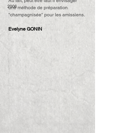
Au fait, peut être faut il envisager 
2006
une méthode de préparation 
"champagnisée" pour les amissiens.
Evelyne GONIN