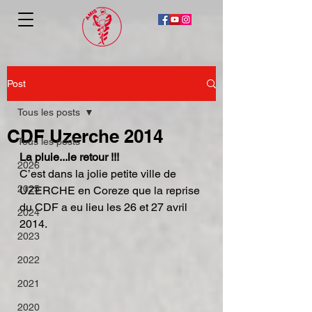
Post
Tous les posts
CDF Uzerche 2014
Tous les posts
La pluie...le retour !!!
2026
C’est dans la jolie petite ville de 
2025
UZERCHE en Coreze que la reprise 
du CDF a eu lieu les 26 et 27 avril 
2024
2014.
2023
2022
2021
2020