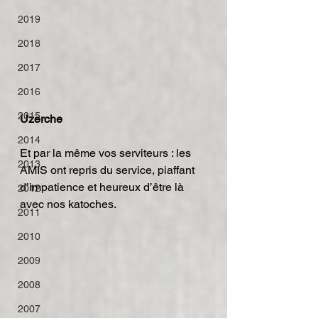
2019
2018
2017
2016
2015
Uzerche
2014
Et par la même vos serviteurs : les 
2013
AMIS ont repris du service, piaffant 
d’impatience et heureux d’être là 
2012
avec nos katoches.
2011
2010
2009
2008
2007