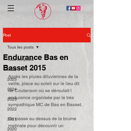
Post
Tous les posts
Endurance Bas en
Tous les posts
Basset 2015
2026
Après les pluies diluviennes de la 
2025
veille, place au soleil sur le lieu dit 
2024
de Coutanson où se déroulait l 
endurance organisée par le très 
2023
sympathique MC de Bas en Basset.
2022
On passe au dessus de la brume 
2021
matinale pour découvrir un 
2020