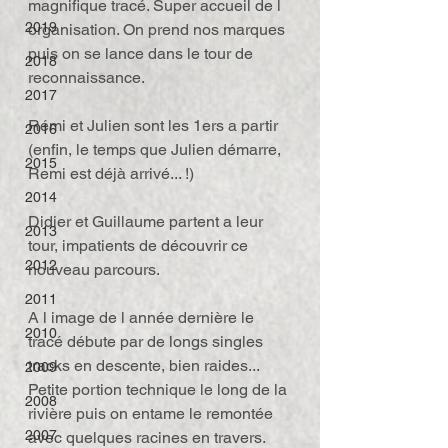
magnifique tracé. Super accueil de l 
2019
organisation. On prend nos marques 
puis on se lance dans le tour de 
2018
reconnaissance.
2017
Rémi et Julien sont les 1ers a partir 
2016
(enfin, le temps que Julien démarre, 
2015
Remi est déjà arrivé... !)
2014
Didier et Guillaume partent a leur 
2013
tour, impatients de découvrir ce 
2012
nouveau parcours.
2011
A l image de l année dernière le 
2010
tracé débute par de longs singles 
tracks en descente, bien raides... 
2009
Petite portion technique le long de la 
2008
rivière puis on entame le remontée 
2007
avec quelques racines en travers.