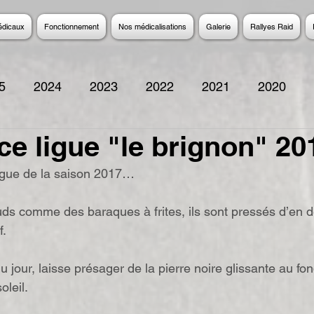
édicaux
Fonctionnement
Nos médicalisations
Galerie
Rallyes Raid
5
2024
2023
2022
2021
2020
e ligue "le brignon" 20
2014
2013
2012
2011
2010
200
igue de la saison 2017…
uds comme des baraques à frites, ils sont pressés d’en 
f.
du jour, laisse présager de la pierre noire glissante au fo
oleil.