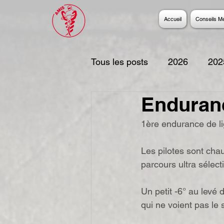
Accueil
Conseils M
Tous les posts
2026
202
Enduranc
2017
2016
2015
1ère endurance de l
2006
Les pilotes sont cha
parcours ultra sélecti
Un petit -6° au levé 
qui ne voient pas le s