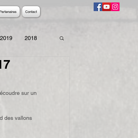
Partenaires
Contact
2019
2018
17
9
2008
2007
découdre sur un 
nd des vallons 