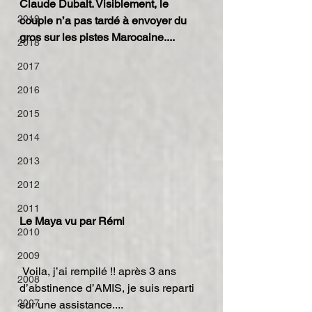
Claude Dubalt. Visiblement, le 
2019
couple n’a pas tardé à envoyer du 
gros sur les pistes Marocaine....
2018
2017
2016
2015
2014
2013
2012
2011
Le Maya vu par Rémi
2010
2009
 Voila, j’ai rempilé !! après 3 ans 
2008
d’abstinence d’AMIS, je suis reparti 
2007
sur une assistance....