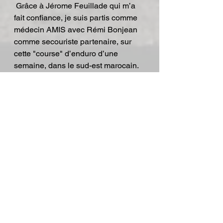
 Grâce à Jérome Feuillade qui m’a 
fait confiance, je suis partis comme 
médecin AMIS avec Rémi Bonjean 
comme secouriste partenaire, sur 
cette "course" d’enduro d’une 
semaine, dans le sud-est marocain.
Première épreuve dans le camp 
militaire de Carpiane au départ du 
Vélodrome Samedi à Marseille et 
première difficulté, le froid (- 2,5°ce 
matin). Découverte de l’organisation, 
de mon sac médical de 10 kgs
a porter sur le dos, de mon 
chaperon, Rémi, qui me guidera et 
m’ouvrira les chemins de cet enduro 
pour une semaine de pur bonheur.
 Avion à prendre dimanche soir vers 
Erachida et camp de base à l’Hôtel 