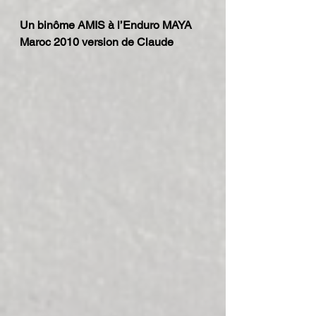
Un binôme AMIS à l’Enduro MAYA 
Maroc 2010 version de Claude