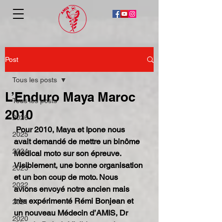
Post
Tous les posts
L’Enduro Maya Maroc
Tous les posts
2010
2026
 Pour 2010, Maya et Ipone nous 
2025
avait demandé de mettre un binôme 
2024
Médical moto sur son épreuve. 
Visiblement, une bonne organisation 
2023
et un bon coup de moto. Nous 
2022
avions envoyé notre ancien mais 
très expérimenté Rémi Bonjean et 
2021
un nouveau Médecin d’AMIS, Dr 
2020