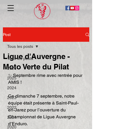
Post
Tous les posts
Ligue d'Auvergne -
Tous les posts
Moto Verte du Pilat
2026
✨ Septembre rime avec rentrée pour 
2025
AMIS !
2024
Ce dimanche 7 septembre, notre 
2023
équipe était présente à Saint-Paul-
2022
en-Jarez pour l’ouverture du 
Championnat de Ligue Auvergne 
2021
d’Enduro.
2020