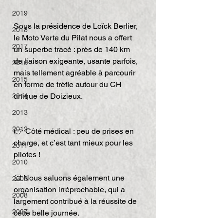
2019
Sous la présidence de Loïck Berlier, 
2018
le Moto Verte du Pilat nous a offert 
2017
un superbe tracé : près de 140 km 
de liaison exigeante, usante parfois, 
2016
mais tellement agréable à parcourir 
2015
en forme de trèfle autour du CH 
unique de Doizieux.
2014
2013
2012
👉 Côté médical : peu de prises en 
charge, et c’est tant mieux pour les 
2011
pilotes !
2010
👏 Nous saluons également une 
2009
organisation irréprochable, qui a 
2008
largement contribué à la réussite de 
2007
cette belle journée.