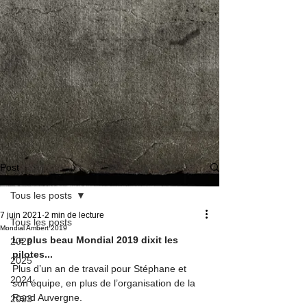
Post
Tous les posts
7 juin 2021
2 min de lecture
Tous les posts
Mondial Ambert 2019
Le plus beau Mondial 2019 dixit les 
2026
pilotes...
2025
Plus d’un an de travail pour Stéphane et 
2024
son équipe, en plus de l’organisation de la 
Rand Auvergne.
2023