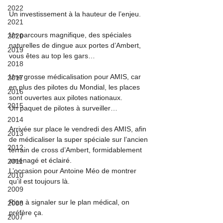
2022
Un investissement à la hauteur de l’enjeu.
2021
Un parcours magnifique, des spéciales 
2020
naturelles de dingue aux portes d’Ambert, 
2019
vous êtes au top les gars…
2018
Une grosse médicalisation pour AMIS, car 
2017
en plus des pilotes du Mondial, les places 
2016
sont ouvertes aux pilotes nationaux.
2015
Un paquet de pilotes à surveiller…
2014
Arrivée sur place le vendredi des AMIS, afin 
2013
de médicaliser la super spéciale sur l’ancien 
2012
terrain de cross d’Ambert, formidablement 
aménagé et éclairé.
2011
L’occasion pour Antoine Méo de montrer 
2010
qu’il est toujours là.
2009
Rien à signaler sur le plan médical, on 
2008
préfère ça.
2007