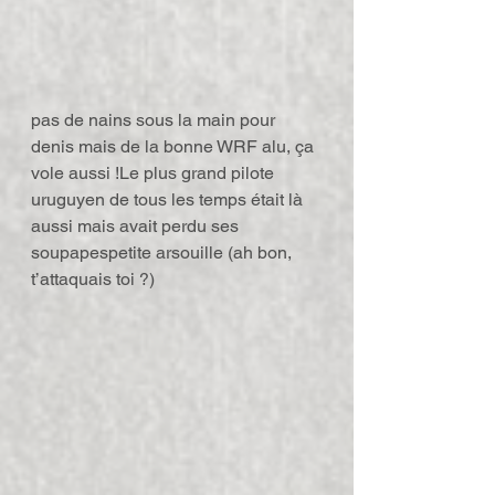
pas de nains sous la main pour 
denis mais de la bonne WRF alu, ça 
vole aussi !Le plus grand pilote 
uruguyen de tous les temps était là 
aussi mais avait perdu ses 
soupapespetite arsouille (ah bon, 
t’attaquais toi ?)