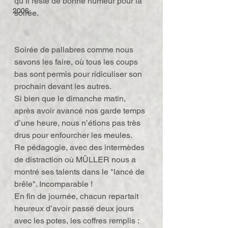
qu’il reste de bonne humeur pour la 
2006
soirée.
Soirée de pallabres comme nous 
savons les faire, où tous les coups 
bas sont permis pour ridiculiser son 
prochain devant les autres.
Si bien que le dimanche matin, 
après avoir avancé nos garde temps 
d’une heure, nous n’étions pas très 
drus pour enfourcher les meules.
Re pédagogie, avec des intermèdes 
de distraction où MÜLLER nous a 
montré ses talents dans le "lancé de 
brêle". Incomparable !
En fin de journée, chacun repartait 
heureux d’avoir passé deux jours 
avec les potes, les coffres remplis : 