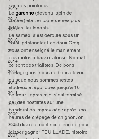
sacrées pointures.
2019
Le 
garenne
 (devenu lapin de 
2018
clapier) était entouré de ses plus 
fidèles lieutenants.
2017
Le samedi s’est déroulé sous un 
2016
soleil printannier. Les deux Greg 
nous ont enseigné le maniement 
2015
des motos à basse vitesse. Normal 
2014
ce sont des trialistes. De bons 
2013
pédagogues, nous de bons élèves 
puisque nous sommes restés 
2012
studieux et appliqués jusqu’à 16 
2011
heures ; l’après midi s’est terminé 
par des hostilités sur une 
2010
banderollée improvisée : après une 
2009
heures de crépage de chignon, on 
s’est discrètement mis d’accord pour 
2008
laisser gagner FEUILLADE, histoire 
2007