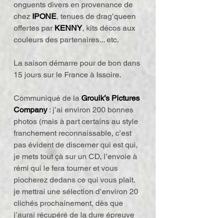
onguents divers en provenance de 
chez 
IPONE
, tenues de drag’queen 
offertes par 
KENNY
, kits décos aux 
couleurs des partenaires... etc.
La saison démarre pour de bon dans 
15 jours sur le France à Issoire.
Communiqué de la 
Grouik’s Pictures 
Company
 : j’ai environ 200 bonnes 
photos (mais à part certains au style 
franchement reconnaissable, c’est 
pas évident de discerner qui est qui, 
je mets tout çà sur un CD, l’envoie à 
rémi qui le fera tourner et vous 
piocherez dedans ce qui vous plait.
je mettrai une sélection d’environ 20 
clichés prochainement, dès que 
j’aurai récupéré de la dure épreuve 