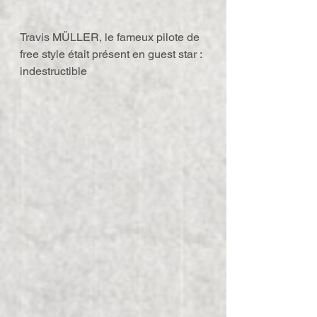
Travis MÜLLER, le fameux pilote de 
free style était présent en guest star : 
indestructible