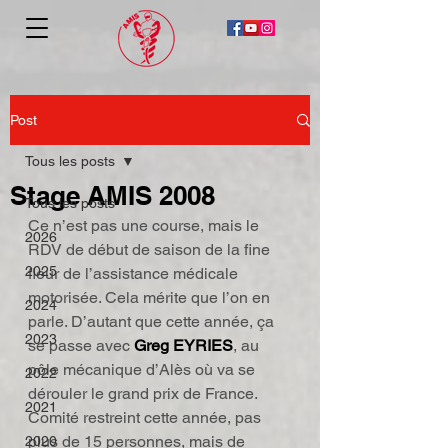
Post
Tous les posts
Stage AMIS 2008
Tous les posts
Ce n’est pas une course, mais le 
2026
RDV de début de saison de la fine 
2025
fleur de l’assistance médicale 
motorisée. Cela mérite que l’on en 
2024
parle. D’autant que cette année, ça 
2023
se passe avec 
Greg EYRIES
, au 
pôle mécanique d’Alès où va se 
2022
dérouler le grand prix de France.
2021
Comité restreint cette année, pas 
plus de 15 personnes, mais de 
2020