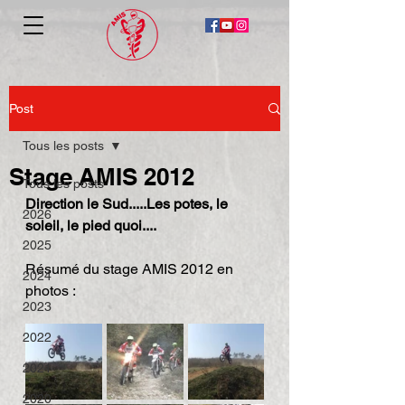
Post
Tous les posts
Stage AMIS 2012
Tous les posts
Direction le Sud.....Les potes, le 
2026
soleil, le pied quoi....
2025
Résumé du stage AMIS 2012 en 
2024
photos :
2023
2022
2021
2020