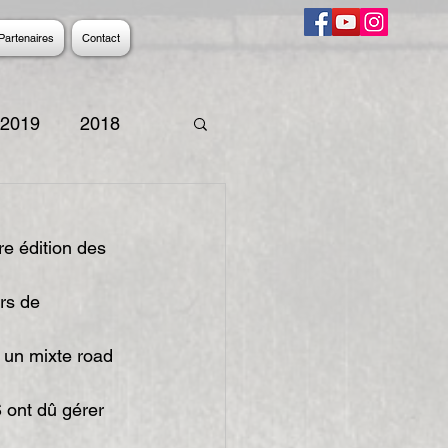
Partenaires
Contact
2019
2018
9
2008
2007
e édition des 
rs de 
 un mixte road 
 ont dû gérer 