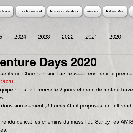
édicaux
Fonctionnement
Nos médicalisations
Galerie
Rallyes Raid
5
2024
2023
2022
2021
2020
venture Days 2020
2014
2013
2012
2011
2010
200
ésents au Chambon-sur-Lac ce week-end pour la premièr
 2020
.
 équipe nous ont concocté 2 jours et demi de moto à trave
s.
dans son élément ,3 tracés étant proposés: un full road,
 rendu délicat les chemins du massif du Sancy, les AMIS
es.