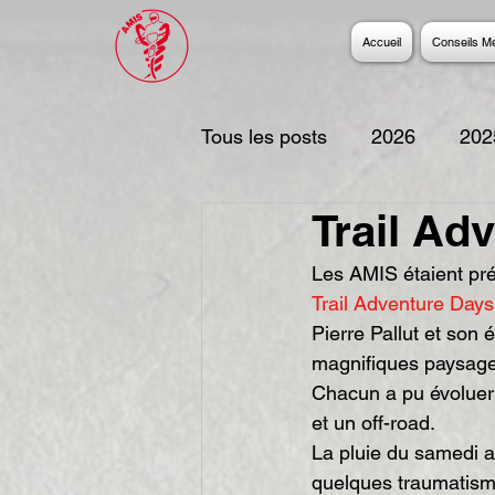
Accueil
Conseils M
Tous les posts
2026
202
Trail Ad
2017
2016
2015
Les AMIS étaient pr
T
rail Adventure Days
2006
Pierre Pallut et son
magnifiques paysage
Chacun a pu évoluer 
et un off-road.
La pluie du samedi a
quelques traumatism