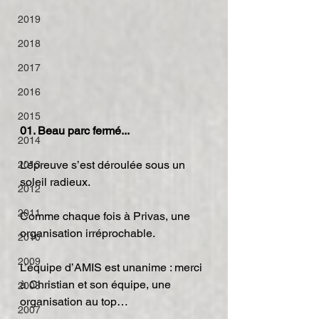
2019
2018
2017
2016
2015
01. Beau parc fermé...
2014
L’épreuve s’est déroulée sous un 
2013
soleil radieux.
2012
2011
Comme chaque fois à Privas, une 
organisation irréprochable.
2010
2009
L’équipe d’AMIS est unanime : merci 
à Christian et son équipe, une 
2008
organisation au top…
2007