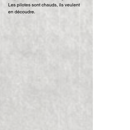
Les pilotes sont chauds, ils veulent 
en découdre.