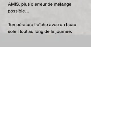
AMIS, plus d’erreur de mélange 
possible…
Température fraîche avec un beau 
soleil tout au long de la journée.