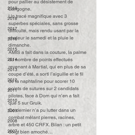
pour pallier au désistement de 
2019
Langogne.
Un tracé magnifique avec 3 
2018
superbes spéciales, sans grosse 
2017
difficulté, mais rendu usant par la 
chaleur le samedi et la pluie le 
2016
dimanche.
2015
AMIS a fait dans la couture, la palme 
du nombre de points effectués 
2014
revenant à Martial, qui en plus de sa 
2013
coupe d’été, a sorti l’aiguille et le fil 
2012
de la naphtaline pour scorer 10 
points de sutures sur 2 candidats 
2011
pilotes, face à Dom qui n’en a fait 
2010
que 5 sur Gruik.
Ce dernier n’a pu lutter dans un 
2009
combat mêlant pierres, racines, 
2008
arbre et 450 CRFX. Bilan : un petit 
2007
doigt bien amoché…