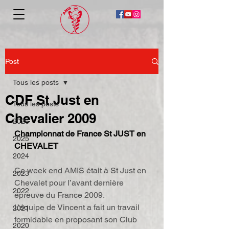
Post
Tous les posts
CDF St Just en
Tous les posts
Chevalier 2009
2026
Championnat de France St JUST en 
2025
CHEVALET
2024
Ce week end AMIS était à St Just en 
2023
Chevalet pour l’avant dernière 
2022
épreuve du France 2009.
L’équipe de Vincent a fait un travail 
2021
formidable en proposant son Club 
2020