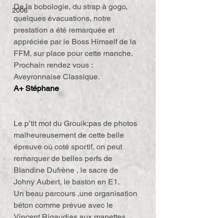
De la bobologie, du strap à gogo, 
2006
quelques évacuations, notre 
prestation a été remarquée et 
appréciée par le Boss Himself de la 
FFM, sur place pour cette manche.
Prochain rendez vous : 
Aveyronnaise Classique.
A+ Stéphane
Le p’tit mot du Grouik:pas de photos 
malheureusement de cette belle 
épreuve où coté sportif, on peut 
remarquer de belles perfs de 
Blandine Dufrène , le sacre de 
Johny Aubert, le baston en E1.
Un beau parcours ,une organisation 
béton comme prévue avec le 
Vincent Rigaudias aux manettes, 