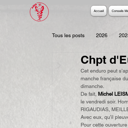
Accueil
Conseils M
Tous les posts
2026
202
Chpt d'
2017
2016
2015
Cet enduro peut s’ap
manche française du 
2006
dimanche.
De fait, 
Michel LEI
le vendredi soir. Hom
RIGAUDIAS, MEILLER
Avec eux, qu’il pleuve
Pour cette ouverture 