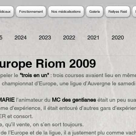
édicaux
Fonctionnement
Nos médicalisations
Galerie
Rallyes Raid
5
2024
2023
2022
2021
2020
Europe Riom 2009
2014
2013
2012
2011
2010
200
peler le 
"trois en un"
 : trois courses avaient lieu en mêm
championnat d’Europe, une ligue d’Auvergne le samedi e
SMARIE
 l’animateur du 
MC des gentianes
 était un peu sua
me d’expérience, il était entouré d’autres gars d’expérien
 et consort.
, qu’il vente, on s’en sort toujours.
de l’Europe et de la ligue, il a justement plu comme vach