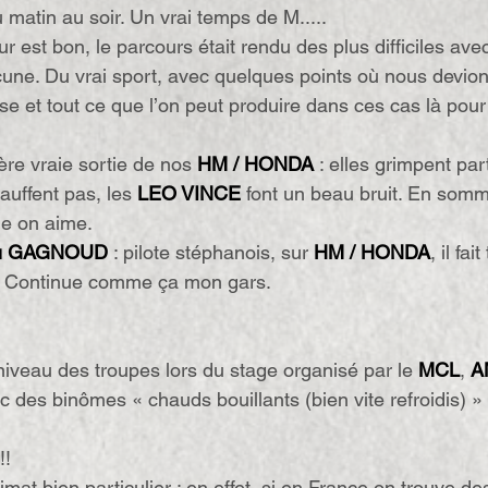
 matin au soir. Un vrai temps de M.....
 est bon, le parcours était rendu des plus difficiles avec
acune. Du vrai sport, avec quelques points où nous devio
ruse et tout ce que l’on peut produire dans ces cas là pour
ère vraie sortie de nos 
HM / HONDA
 : elles grimpent par
auffent pas, les 
LEO VINCE
 font un beau bruit. En som
me on aime.
eu GAGNOUD
 : pilote stéphanois, sur 
HM / HONDA
, il fai
. Continue comme ça mon gars.
iveau des troupes lors du stage organisé par le 
MCL
, 
A
 des binômes « chauds bouillants (bien vite refroidis) » 
!!
imat bien particulier : en effet, si en France on trouve de