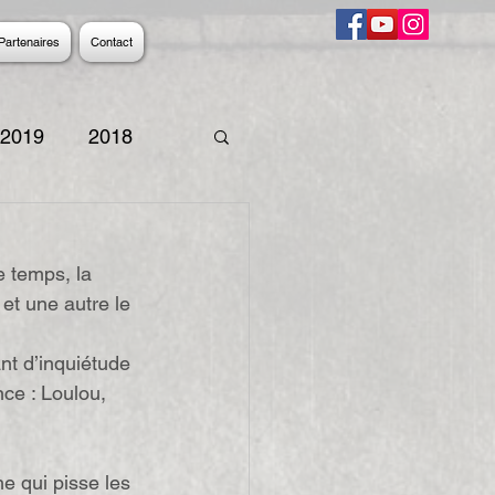
Partenaires
Contact
2019
2018
9
2008
2007
e temps, la 
t une autre le 
nt d’inquiétude 
ce : Loulou, 
e qui pisse les 