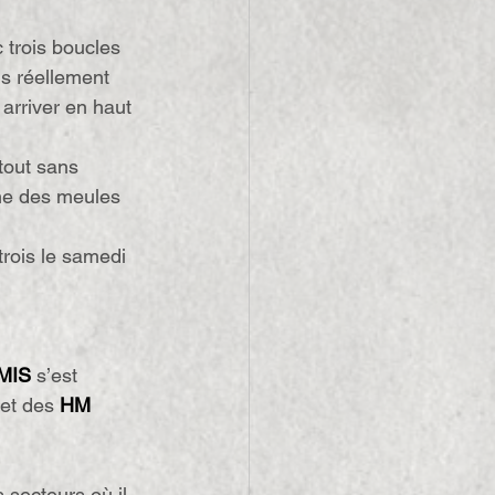
 trois boucles 
ns réellement 
 arriver en haut 
tout sans 
me des meules 
t trois le samedi 
MIS
 s’est 
et des 
HM
s secteurs où il 