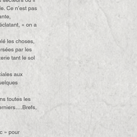
de. Ce n’est pas 
ante, 
éclatant, « on a 
celé les choses, 
rsées par les 
rie tant le sol 
iales aux 
uelques 
ns toutes les 
erniers….Brefs, 
c » pour 