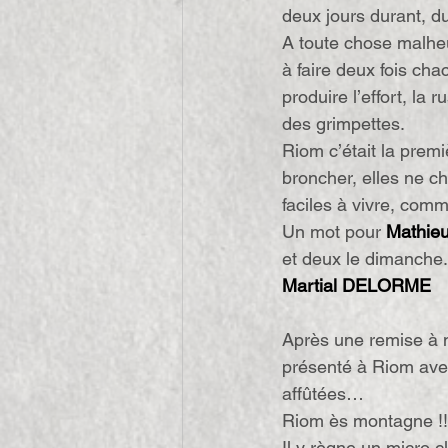
deux jours durant, du
A toute chose malheur
à faire deux fois ch
produire l’effort, la 
des grimpettes.
Riom c’était la premi
broncher, elles ne ch
faciles à vivre, com
Un mot pour 
Mathi
et deux le dimanche
Martial DELORME
Après une remise à n
présenté à Riom avec
affûtées…
Riom ès montagne !!
Il y règne un micro cl