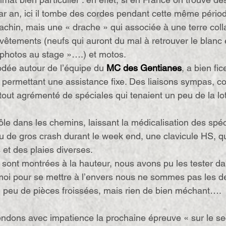
 par an, ici il tombe des cordes pendant cette même pério
achin, mais une « drache » qui associée à une terre coll
, vêtements (neufs qui auront du mal à retrouver le blanc 
s photos au stage »….) et motos.
odée autour de l’équipe du 
MC des Gentianes
, a bien fi
e permettant une assistance fixe. Des liaisons sympas, co
tout agrémenté de spéciales qui tenaient un peu de la lote
ôle dans les chemins, laissant la médicalisation des spéc
 de gros crash durant le week end, une clavicule HS, q
 et des plaies diverses.
 sont montrées à la hauteur, nous avons pu les tester da
 moi pour se mettre à l’envers nous ne sommes pas les d
 peu de pièces froissées, mais rien de bien méchant….
ndons avec impatience la prochaine épreuve « sur le se