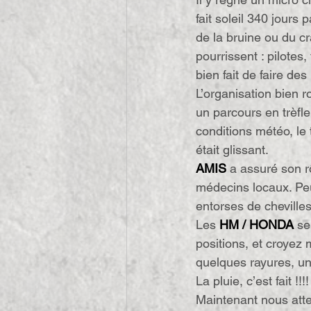
fait soleil 340 jours
de la bruine ou du cr
pourrissent : pilotes
bien fait de faire de
L’organisation bien r
un parcours en trèfl
conditions météo, le 
était glissant.
AMIS
 a assuré son r
médecins locaux. Peu
entorses de chevilles
Les 
HM / HONDA
 se
positions, et croyez
quelques rayures, un
La pluie, c’est fait !!!!
Maintenant nous atte