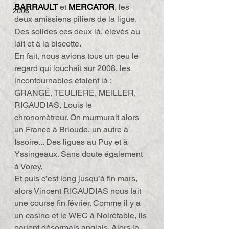
BARRAULT
 et 
MERCATOR
, les 
2006
deux amissiens piliers de la ligue. 
Des solides ces deux là, élevés au 
lait et à la biscotte.
En fait, nous avions tous un peu le 
regard qui louchait sur 2008, les 
incontournables étaient là : 
GRANGÉ, TEULIERE, MEILLER, 
RIGAUDIAS, Louis le 
chronomètreur. On murmurait alors 
un France à Brioude, un autre à 
Issoire... Des ligues au Puy et à 
Yssingeaux. Sans doute également 
à Vorey.
Et puis c’est long jusqu’à fin mars, 
alors Vincent RIGAUDIAS nous fait 
une course fin février. Comme il y a 
un casino et le WEC à Noirétable, ils 
parlent désormais anglais. Alors la 