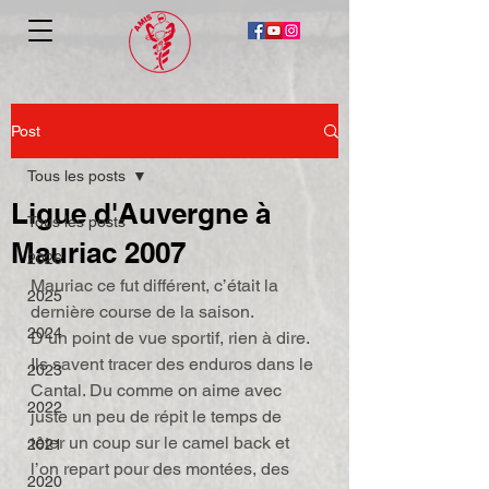
Post
Tous les posts
Ligue d'Auvergne à
Tous les posts
Mauriac 2007
2026
Mauriac ce fut différent, c’était la 
2025
dernière course de la saison.
2024
D’un point de vue sportif, rien à dire. 
Ils savent tracer des enduros dans le 
2023
Cantal. Du comme on aime avec 
2022
juste un peu de répit le temps de 
têter un coup sur le camel back et 
2021
l’on repart pour des montées, des 
2020