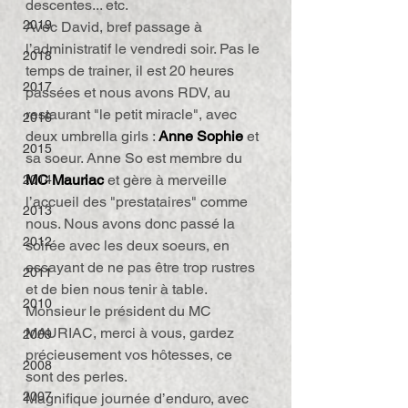
descentes... etc.
2019
Avec David, bref passage à 
l’administratif le vendredi soir. Pas le 
2018
temps de trainer, il est 20 heures 
2017
passées et nous avons RDV, au 
restaurant "le petit miracle", avec 
2016
deux umbrella girls : 
Anne Sophie
 et 
2015
sa soeur. Anne So est membre du 
MC Mauriac
 et gère à merveille 
2014
l’accueil des "prestataires" comme 
2013
nous. Nous avons donc passé la 
2012
soirée avec les deux soeurs, en 
essayant de ne pas être trop rustres 
2011
et de bien nous tenir à table.
2010
Monsieur le président du MC 
MAURIAC, merci à vous, gardez 
2009
précieusement vos hôtesses, ce 
2008
sont des perles.
2007
Magnifique journée d’enduro, avec 