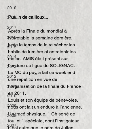
2019
Put...n de cailloux...
2018
2017
Après la Finale du mondial à 
2016
Noiretable la semaine dernière, 
juste le temps de faire sécher les 
2015
habits de lumière et entretenir les 
2014
motos, AMIS était présent sur 
l’enduro de ligue de SOLIGNAC.
2013
Le MC du puy, a fait ce week end 
2012
une répétition en vue de 
l’organisation de la finale du France 
2011
en 2011.
2010
Louis et son équipe de bénévoles, 
2009
nous ont fait un enduro à l’ancienne.
Un tracé physique, 1 Ch serré de 
2008
fou, et 1 spéciale, dont l’instigateur 
2007
n’est autre que le père de Julien 