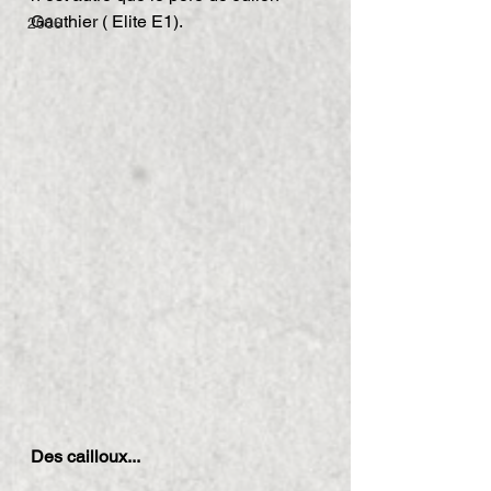
Gauthier ( Elite E1).
2006
Des cailloux...