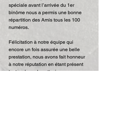
spéciale avant l’arrivée du 1er 
binôme nous a permis une bonne 
répartition des Amis tous les 100 
numéros.
Félicitation à notre équipe qui 
encore un fois assurée une belle 
prestation, nous avons fait honneur 
à notre réputation en étant présent 
tout au long de cette épreuve.
Merci à nos partenaires et leurs 
produits toujours au top en cas de 
besoins….
A+ Stéph’.
2010