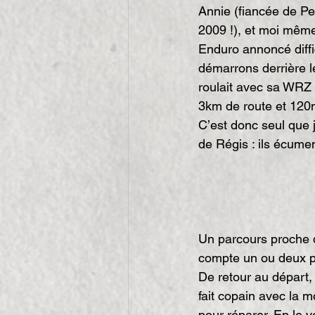
Annie (fiancée de P
2009 !), et moi mêm
Enduro annoncé diffi
démarrons derrière le
roulait avec sa WRZ 2
3km de route et 120
C’est donc seul que 
de Régis : ils écume
Un parcours proche d
compte un ou deux p
De retour au départ,
fait copain avec la m
pour réparer. En le v