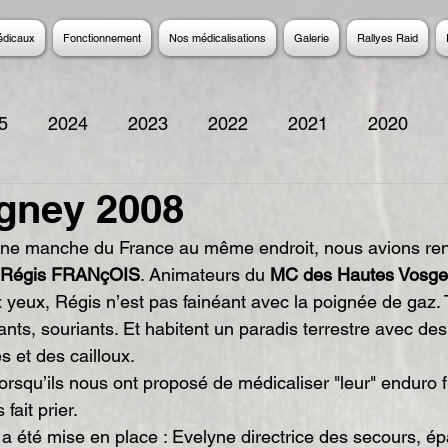
édicaux
Fonctionnement
Nos médicalisations
Galerie
Rallyes Raid
5
2024
2023
2022
2021
2020
gney 2008
2014
2013
2012
2011
2010
200
 une manche du France au même endroit, nous avions re
t Régis FRANçOIS
. Animateurs du 
MC des Hautes Vosge
 yeux, Régis n’est pas fainéant avec la poignée de gaz.
ants, souriants. Et habitent un paradis terrestre avec de
s et des cailloux.
orsqu’ils nous ont proposé de médicaliser "leur" enduro fin
ait prier.
a été mise en place : Evelyne directrice des secours, ép