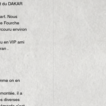
ent du DAKAR 
art. Nous 
ite Fourche 
arcouru environ 
nu en VIP ami 
ran .
comme on en 
montée, il a 
es diverses 
 démerde c’est 