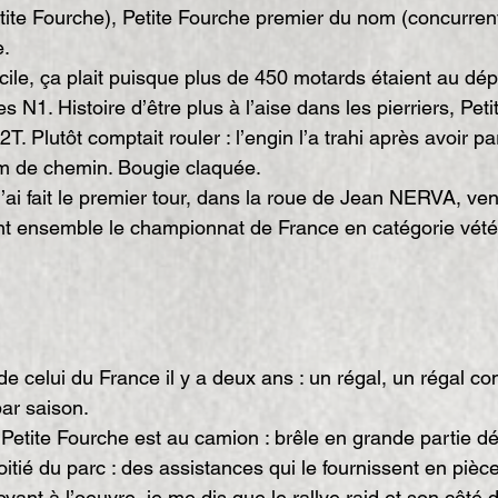
etite Fourche), Petite Fourche premier du nom (concurr
e.
cile, ça plait puisque plus de 450 motards étaient au dép
s N1. Histoire d’être plus à l’aise dans les pierriers, Pet
T. Plutôt comptait rouler : l’engin l’a trahi après avoir p
m de chemin. Bougie claquée.
j’ai fait le premier tour, dans la roue de Jean NERVA, ve
nt ensemble le championnat de France en catégorie vété
e celui du France il y a deux ans : un régal, un régal 
ar saison.
 Petite Fourche est au camion : brêle en grande partie dé
oitié du parc : des assistances qui le fournissent en pièc
oyant à l’oeuvre, je me dis que le rallye raid et son côté