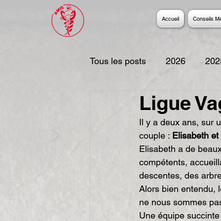
Accueil
Conseils M
Tous les posts
2026
202
Ligue Va
2017
2016
2015
Il y a deux ans, sur
couple : 
Elisabeth e
2006
Elisabeth a de beaux
compétents, accueill
descentes, des arbre
Alors bien entendu, l
ne nous sommes pas f
Une équipe succinte 