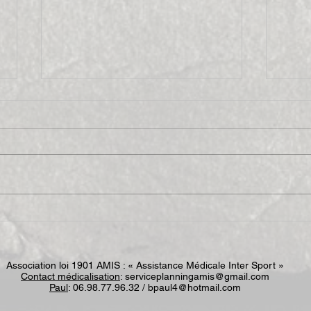
Avey
3 Jours de Trial de
l’Aveyron 2008
Association loi 1901 AMIS : « Assistance Médicale Inter Sport »
Contact médicalisation
:
serviceplanningamis@gmail.com
Paul
: 06.98.77.96.32 /
bpaul4@hotmail.com