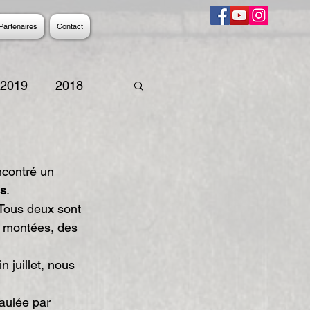
Partenaires
Contact
2019
2018
9
2008
2007
ncontré un 
s
.
 Tous deux sont 
s montées, des 
 juillet, nous 
aulée par 