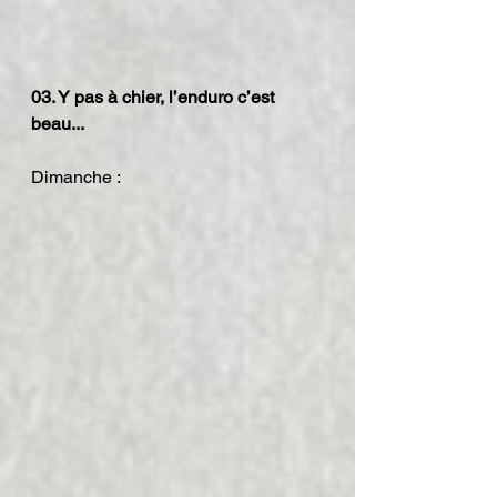
03. Y pas à chier, l’enduro c’est 
beau...
Dimanche :