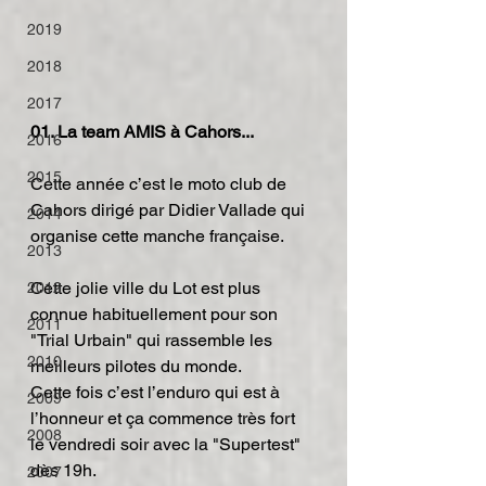
2019
2018
2017
01. La team AMIS à Cahors...
2016
2015
Cette année c’est le moto club de 
Cahors dirigé par Didier Vallade qui 
2014
organise cette manche française.
2013
Cette jolie ville du Lot est plus 
2012
connue habituellement pour son 
2011
"Trial Urbain" qui rassemble les 
2010
meilleurs pilotes du monde.
Cette fois c’est l’enduro qui est à 
2009
l’honneur et ça commence très fort 
2008
le vendredi soir avec la "Supertest" 
dès 19h.
2007