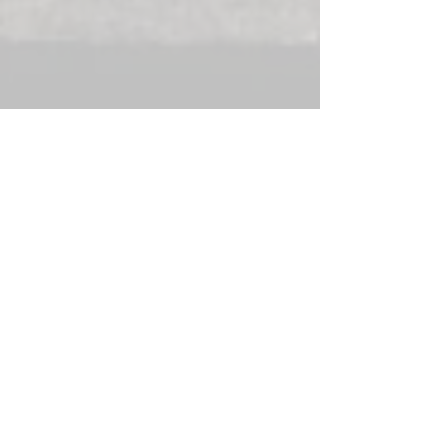
09. Claire, gère...
Les spéciales commencent à se 
creuser et la fatigue se fait ressentir. 
En effet, un peu plus de boulot le 
dimanche mais rien de grave.
De la petite traumato au programme 
avec 1 évacuation.
La fin approche et tout le monde est 
content de son week end.
On souligne malgré tout le sacre 