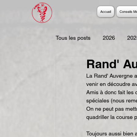
Accueil
Conseils M
Tous les posts
2026
202
Rand' A
2017
2016
2015
La Rand' Auvergne a 
venir en découdre av
2006
Amis à donc fait les
spéciales (nous reme
On ne peut pas mettr
quadriller la course 
Toujours aussi bien ac