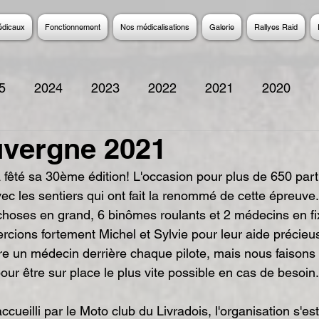
édicaux
Fonctionnement
Nos médicalisations
Galerie
Rallyes Raid
5
2024
2023
2022
2021
2020
uvergne 2021
2014
2013
2012
2011
2010
200
fêté sa 30ème édition! L'occasion pour plus de 650 part
ec les sentiers qui ont fait la renommé de cette épreuve.
 choses en grand, 6 binômes roulants et 2 médecins en fix
rcions fortement Michel et Sylvie pour leur aide précieus
e un médecin derrière chaque pilote, mais nous faisons 
pour être sur place le plus vite possible en cas de besoin.
cueilli par le Moto club du Livradois, l'organisation s'est