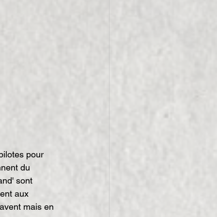
!
nnent du 
nd' sont 
ent aux 
bavent mais en 