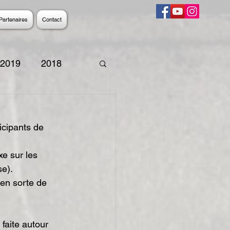
Partenaires
Contact
2019
2018
9
2008
2007
icipants de 
e sur les 
e). 
en sorte de 
 faite autour 