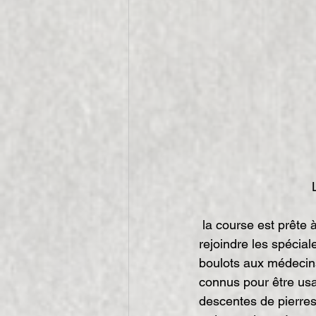
 la course est prête à partir, les binômes partent au petit matin au milieu des pilotes pour 
rejoindre les spécia
boulots aux médecins
connus pour être usa
descentes de pierres