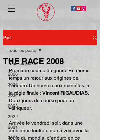
Post
Tous les posts
THE RACE 2008
Tous les posts
Première course du genre. En même 
2026
temps un retour aux origines de 
2025
l’enduro. Un homme aux manettes, à 
la régie finale : 
Vincent RIGAUDIAS
. 
2024
Deux jours de course pour un 
2023
vainqueur.
2022
Arrivée le vendredi soir, dans une 
2021
ambiance feutrée, rien à voir avec la 
foule du mondial d’enduro en ce 
2020