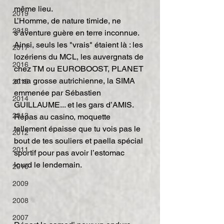
même lieu.
2019
L’Homme, de nature timide, ne 
2018
s’aventure guère en terre inconnue. 
Ainsi, seuls les "vrais" étaient là : les 
2017
lozériens du MCL, les auvergnats de 
2016
chez TM ou EUROBOOST, PLANET 
et sa grosse autrichienne, la SIMA 
2015
emmenée par Sébastien 
2014
GUILLAUME... et les gars d’AMIS.
2013
Repas au casino, moquette 
tellement épaisse que tu vois pas le 
2012
bout de tes souliers et paella spécial 
2011
sportif pour pas avoir l’estomac 
lourd le lendemain.
2010
2009
2008
2007