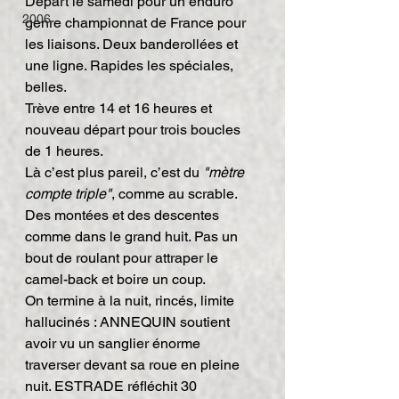
Départ le samedi pour un enduro 
2006
genre championnat de France pour 
les liaisons. Deux banderollées et 
une ligne. Rapides les spéciales, 
belles.
Trève entre 14 et 16 heures et 
nouveau départ pour trois boucles 
de 1 heures.
Là c’est plus pareil, c’est du 
"mètre 
compte triple"
, comme au scrable. 
Des montées et des descentes 
comme dans le grand huit. Pas un 
bout de roulant pour attraper le 
camel-back et boire un coup.
On termine à la nuit, rincés, limite 
hallucinés : ANNEQUIN soutient 
avoir vu un sanglier énorme 
traverser devant sa roue en pleine 
nuit. ESTRADE réfléchit 30 