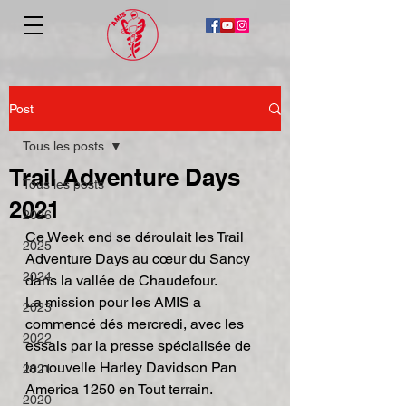
Post
Tous les posts
Trail Adventure Days
Tous les posts
2021
2026
Ce Week end se déroulait les Trail 
2025
Adventure Days au cœur du Sancy 
2024
dans la vallée de Chaudefour. 
La mission pour les AMIS a 
2023
commencé dés mercredi, avec les 
2022
essais par la presse spécialisée de 
la nouvelle Harley Davidson Pan 
2021
America 1250 en Tout terrain. 
2020