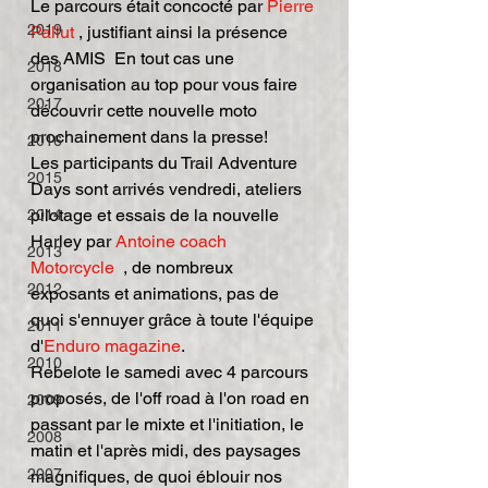
Le parcours était concocté par 
Pierre 
2019
Pallut
 , justifiant ainsi la présence 
des AMIS  En tout cas une 
2018
organisation au top pour vous faire 
2017
découvrir cette nouvelle moto 
prochainement dans la presse!
2016
Les participants du Trail Adventure 
2015
Days sont arrivés vendredi, ateliers 
pilotage et essais de la nouvelle 
2014
Harley par 
Antoine coach 
2013
Motorcycle
  , de nombreux 
2012
exposants et animations, pas de 
quoi s'ennuyer grâce à toute l'équipe 
2011
d'
Enduro magazine
.
2010
Rebelote le samedi avec 4 parcours 
proposés, de l'off road à l'on road en 
2009
passant par le mixte et l'initiation, le 
2008
matin et l'après midi, des paysages 
2007
magnifiques, de quoi éblouir nos 