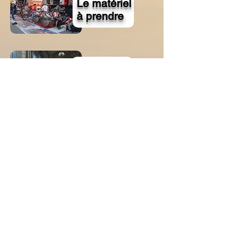
Le matériel
à prendre
Décès Eric
AUBIJOUX
Le Dakar de
Stéphane
CLAIR
Le dakar
des copains