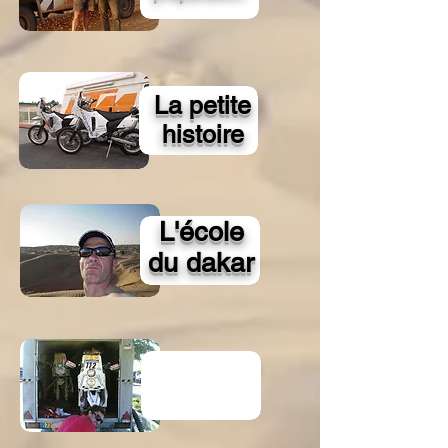
La petite
histoire
L'école
du dakar
Trouver le
budget