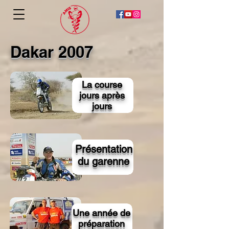
Dakar 2007
La course
jours après
jours
Présentation
du garenne
Une année de
préparation