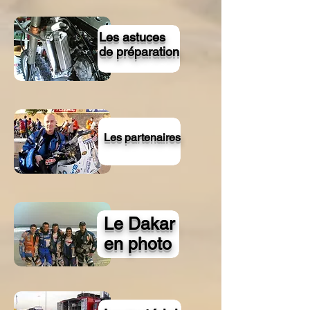
Les astuces
de préparation
Les partenaires
Le Dakar
en photo