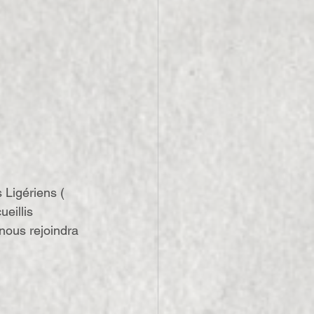
 Ligériens ( 
eillis 
nous rejoindra 