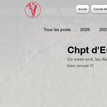
Accueil
Conseils M
Tous les posts
2026
202
Chpt d'E
2017
2016
2015
Ce week-end, les AM
bien arrosé !!!
2006