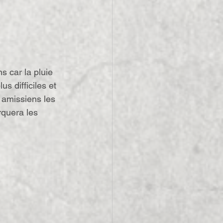
s car la pluie 
s difficiles et 
 amissiens les 
rquera les 