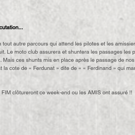
utation...
tout autre parcours qui attend les pilotes et les amissien
uit. Le moto club assurera et shuntera les passages les plu
s. Mais ces shunts mis en place après le passage de nos
t la cote de « Ferdunat » dite de « « Ferdinand » qui ma
la FIM clôtureront ce week-end ou les AMIS ont assuré !!