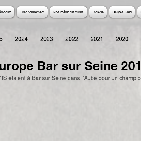
édicaux
Fonctionnement
Nos médicalisations
Galerie
Rallyes Raid
5
2024
2023
2022
2021
2020
urope Bar sur Seine 20
2014
2013
2012
2011
2010
200
IS étaient à Bar sur Seine dans l’Aube pour un champio