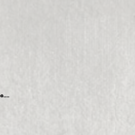
e....