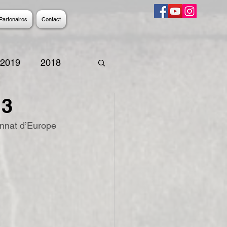
Partenaires
Contact
2019
2018
13
9
2008
2007
nnat d’Europe 