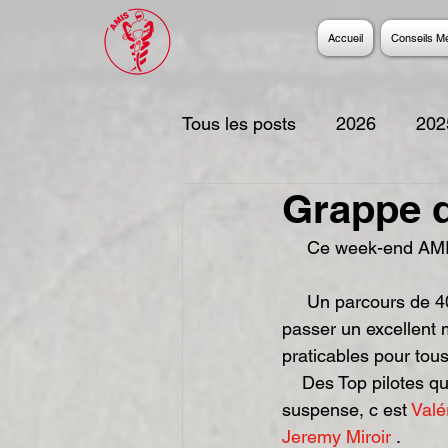
Accueil
Conseils M
Tous les posts
2026
202
Grappe 
2017
2016
2015
     Ce week-end 
2006
     Un parcours de 400km au milieu du Périgord, toutes les conditions étaient réunies pour 
passer un excellent 
praticables pour tous,
    Des Top pilotes qui se battent à coup de centièmes jusqu'à l'ultime spéciale, et au bout du 
suspense, c est 
Valé
Jeremy Miroir
 .