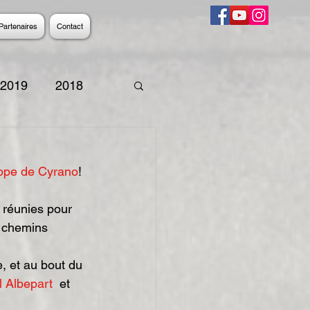
Partenaires
Contact
2019
2018
9
2008
2007
pe de Cyrano
!
s chemins 
 Albepart
  et 