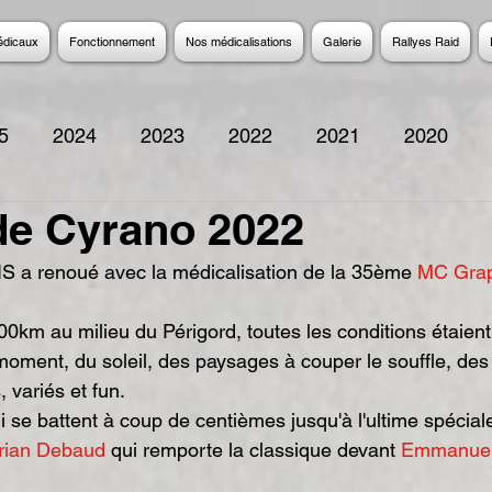
édicaux
Fonctionnement
Nos médicalisations
Galerie
Rallyes Raid
5
2024
2023
2022
2021
2020
de Cyrano 2022
2014
2013
2012
2011
2010
200
AMIS a renoué avec la médicalisation de la 35ème 
MC Grap
moment, du soleil, des paysages à couper le souffle, de
 variés et fun. 
rian Debaud
 qui remporte la classique devant 
Emmanuel