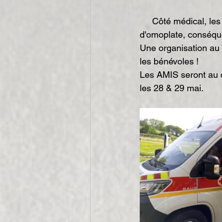
     Côté médical, les AMIS ont eu à gérer un certain nombre de fractures de clavicule et 
d'omoplate, conséque
Une organisation au 
les bénévoles ! 
Les AMIS seront au 
les 28 & 29 mai. 