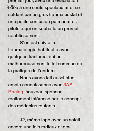
premier jour, avec une évacuation 
2006
suite à une chute spectaculaire, se 
soldant par un gros trauma costal et 
une petite contusion pulmonaire : 
pilote à qui on souhaite un prompt 
rétablissement.
	S’en est suivie la 
traumatologie habituelle avec 
quelques fractures, qui est 
malheureusement le lot commun de 
la pratique de l’enduro...
	Nous avons fait aussi plus 
ample connaissance avec 
3AS 
Racing
, nouveau sponsor 
réellement intéressé par le concept 
des médecins roulants.
	J2, même topo avec un soleil 
encore une fois radieux et des 