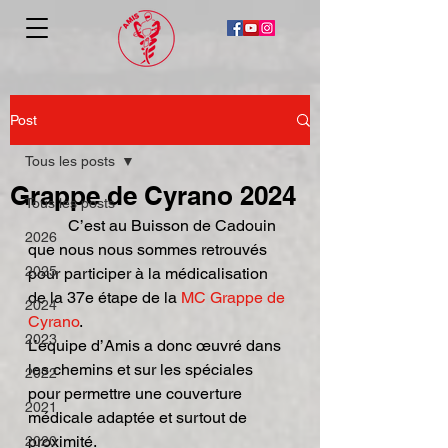
Post
Tous les posts
Grappe de Cyrano 2024
Tous les posts
	C’est au Buisson de Cadouin 
2026
que nous nous sommes retrouvés 
2025
pour participer à la médicalisation 
de la 37e étape de la 
MC Grappe de 
2024
Cyrano
.
2023
L’équipe d’Amis a donc œuvré dans 
les chemins et sur les spéciales 
2022
pour permettre une couverture 
2021
médicale adaptée et surtout de 
proximité.
2020