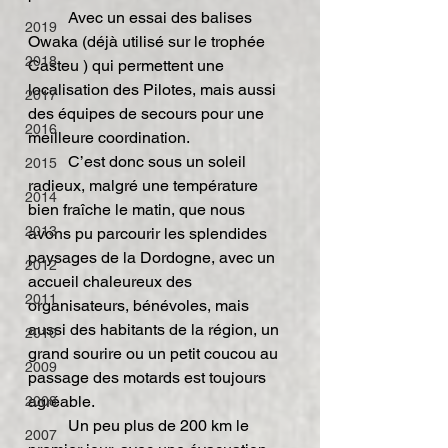
	Avec un essai des balises 
2019
Owaka (déjà utilisé sur le trophée 
2018
Casteu ) qui permettent une 
localisation des Pilotes, mais aussi 
2017
des équipes de secours pour une 
2016
meilleure coordination.
	C’est donc sous un soleil 
2015
radieux, malgré une température 
2014
bien fraîche le matin, que nous 
2013
avons pu parcourir les splendides 
paysages de la Dordogne, avec un 
2012
accueil chaleureux des 
2011
organisateurs, bénévoles, mais 
aussi des habitants de la région, un 
2010
grand sourire ou un petit coucou au 
2009
passage des motards est toujours 
agréable.
2008
	Un peu plus de 200 km le 
2007