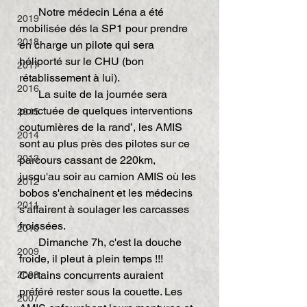
       Notre médecin Léna a été 
2019
mobilisée dés la SP1 pour prendre 
2018
en charge un pilote qui sera 
héliporté sur le CHU (bon 
2017
rétablissement à lui).
2016
       La suite de la journée sera 
ponctuée de quelques interventions 
2015
coutumières de la rand’, les AMIS 
2014
sont au plus près des pilotes sur ce 
2013
parcours cassant de 220km, 
jusqu'au soir au camion AMIS où les 
2012
bobos s'enchainent et les médecins 
2011
s'affairent à soulager les carcasses 
froissées.
2010
       Dimanche 7h, c'est la douche 
2009
froide, il pleut à plein temps !!! 
Certains concurrents auraient 
2008
préféré rester sous la couette. Les 
2007