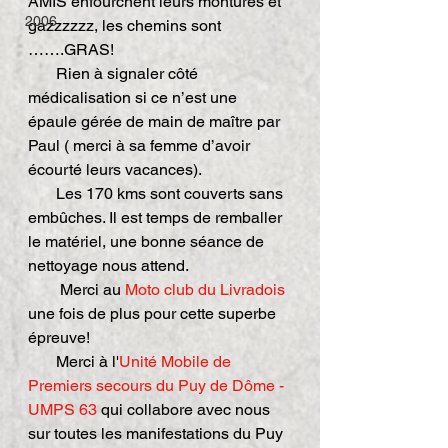
AMIS enfourchent leurs montures et 
2006
gazzzzzz, les chemins sont 
…….GRAS!
       Rien à signaler côté 
médicalisation si ce n’est une 
épaule gérée de main de maître par 
Paul ( merci à sa femme d’avoir 
écourté leurs vacances).
       Les 170 kms sont couverts sans 
embûches. Il est temps de remballer 
le matériel, une bonne séance de 
nettoyage nous attend.
        Merci au 
Moto club du Livradois
une fois de plus pour cette superbe 
épreuve!
       Merci à l'
Unité Mobile de 
Premiers secours du Puy de Dôme - 
UMPS 63
 qui collabore avec nous 
sur toutes les manifestations du Puy 