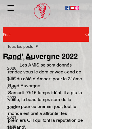
Post
Tous les posts
Rand' Auvergne 2022
Tous les posts
	Les AMIS se sont donnés 
2026
rendez vous le dernier week-end de 
2025
juin du côté d’Ambert pour la 31ème 
Rand Auvergne.
2024
Samedi  7h15 temps idéal, il a plu la 
2023
veille, le beau temps sera de la 
partie pour ce premier jour, tout le 
2022
monde est prêt à affronter les 
2021
premiers CH qui font la réputation de 
la Rand'.
2020